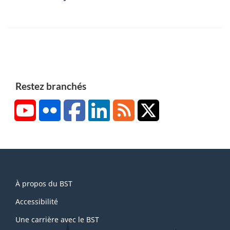
Restez branchés
YouTube
Flickr
Facebook
LinkedIn
RSS
X/Twitter
About
À propos du BST
this
site
Accessibilité
Une carrière avec le BST