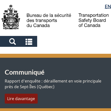
Sélection
EN
Skip
Skip
Passer
to
to
à
de
main
"About
la
la
content
government"
version
langue
HTML
simplifiée
Search
Search
and
and
menus
menus
Communiqué
Rapport d’enquête : déraillement en voie principale
près de Sept-Îles (Québec)
Lire davantage