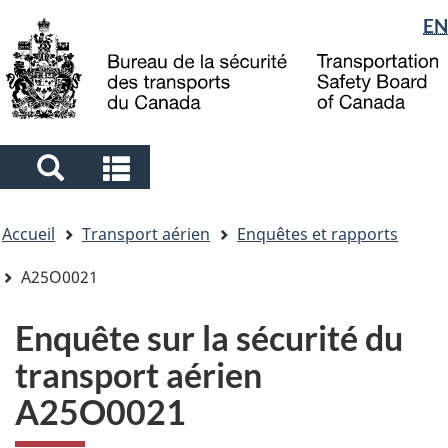
Sélection
EN
Skip
Skip
Passer
to
to
à
de
main
"About
la
la
content
government"
version
langue
HTML
simplifiée
Search
Search
and
and
Vous
menus
menus
Accueil
Transport aérien
Enquêtes et rapports
êtes
ici
A25O0021
Enquête sur la sécurité du
transport aérien
A25O0021