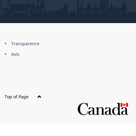
About
Brand
Transparence
this
Avis
site
Top of Page