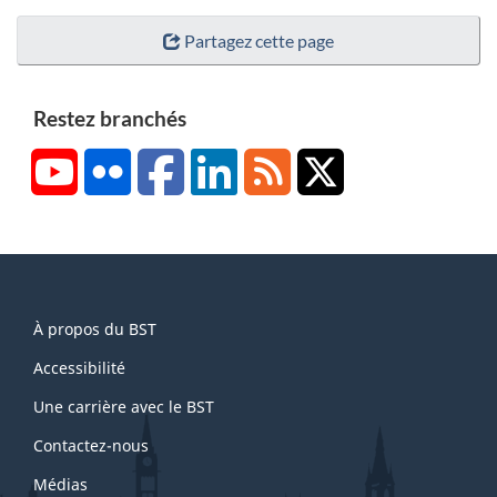
Partagez cette page
Restez branchés
YouTube
Flickr
Facebook
LinkedIn
RSS
X/Twitter
About
À propos du BST
this
site
Accessibilité
Une carrière avec le BST
Contactez-nous
Médias