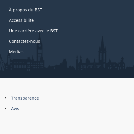
About
À propos du BST
this
site
Accessibilité
Une carrière avec le BST
Contactez-nous
Médias
About
Brand
Transparence
this
Avis
site