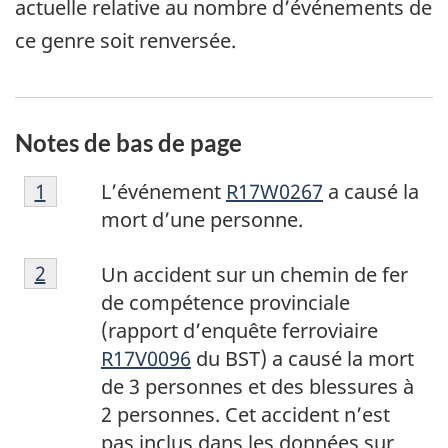
actuelle relative au nombre d’événements de
ce genre soit renversée.
Notes de bas de page
N
Retour à la référence de la note de bas de p
1
L’événement
R17W0267
a causé la
o
mort d’une personne.
t
N
e
Retour à la référence de la note de bas de p
2
Un accident sur un chemin de fer
o
d
de compétence provinciale
t
e
(rapport d’enquête ferroviaire
e
b
R17V0096
du BST) a causé la mort
d
a
de 3 personnes et des blessures à
e
s
2 personnes. Cet accident n’est
b
d
pas inclus dans les données sur