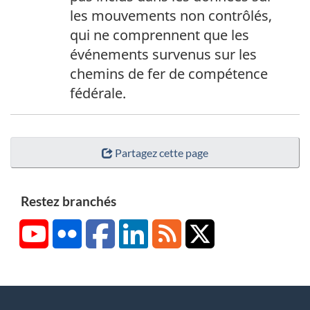
a
e
les mouvements non contrôlés,
s
p
qui ne comprennent que les
d
a
événements survenus sur les
e
g
chemins de fer de compétence
p
e
fédérale.
a
1
g
e
Partagez cette page
2
Restez branchés
YouTube
Flickr
Facebook
LinkedIn
RSS
X/Twitter