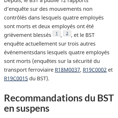
Depuis, le BST a publié 12 rapports
d’enquête sur des mouvements non
contrôlés dans lesquels quatre employés
sont morts et deux employés ont été
Note de bas de page
1
Note de bas de page
2
grièvement blessés
,
, et le BST
enquête actuellement sur trois autres
événementsdans lesquels quatre employés
sont morts (enquêtes sur la sécurité du
transport ferroviaire
R18M0037
,
R19C0002
et
R19C0015
du BST).
Recommandations du BST
en suspens