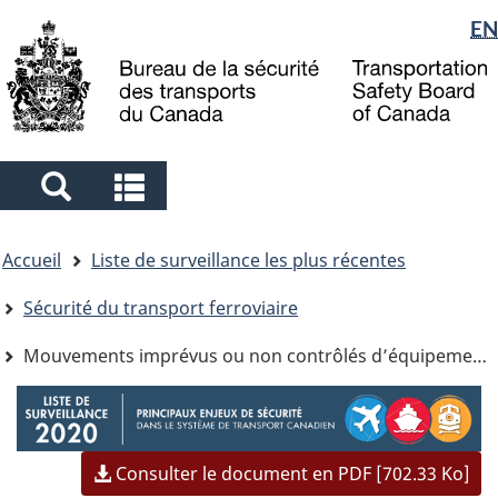
Sélection
EN
Skip
Skip
Passer
to
to
à
de
main
"About
la
la
content
government"
version
langue
HTML
simplifiée
Search
Search
and
and
Vous
menus
menus
Accueil
Liste de surveillance les plus récentes
êtes
ici
Sécurité du transport ferroviaire
Mouvements imprévus ou non contrôlés d’équipement ferroviaire
Image
Consulter le document en PDF [702.33 Ko]