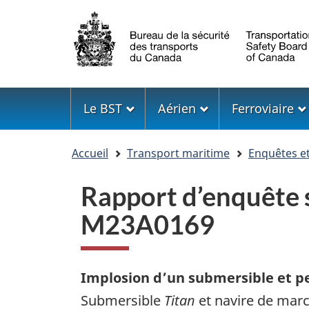
Sélection
de
la
langue
Menu
Le BST
Aérien
Ferroviaire
Vous
Accueil
Transport maritime
Enquêtes e
êtes
ici
Rapport d’enquête s
M23A0169
Implosion d’un submersible et pe
Submersible
Titan
et navire de mar