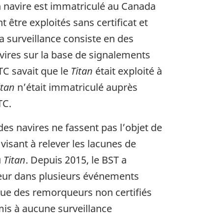
un navire est immatriculé au Canada
 être exploités sans certificat et
a surveillance consiste en des
avires sur la base de signalements
TC savait que le
Titan
était exploité à
itan
n’était immatriculé auprès
TC.
des navires ne fassent pas l’objet de
visant à relever les lacunes de
u
Titan
. Depuis 2015, le BST a
teur dans plusieurs événements
que des remorqueurs non certifiés
mis à aucune surveillance