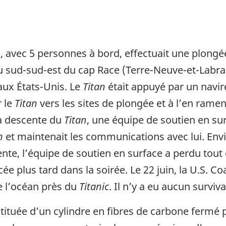
n
, avec 5 personnes à bord, effectuait une plongé
au sud-sud-est du cap Race (Terre-Neuve-et-Labra
 aux États-Unis. Le
Titan
était appuyé par un navir
r le
Titan
vers les sites de plongée et à l’en ramen
a descente du
Titan
, une équipe de soutien en s
n
et maintenait les communications avec lui. Env
e, l’équipe de soutien en surface a perdu tout c
ée plus tard dans la soirée. Le 22 juin, la U.S. 
de l’océan près du
Titanic
. Il n’y a eu aucun surviva
stituée d’un cylindre en fibres de carbone fermé