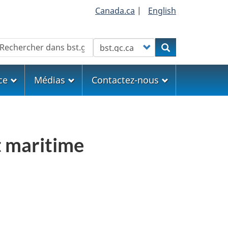
Canada.ca
|
English
echercher
Customize your search
Rechercher
ce
Médias
Contactez-nous
t maritime