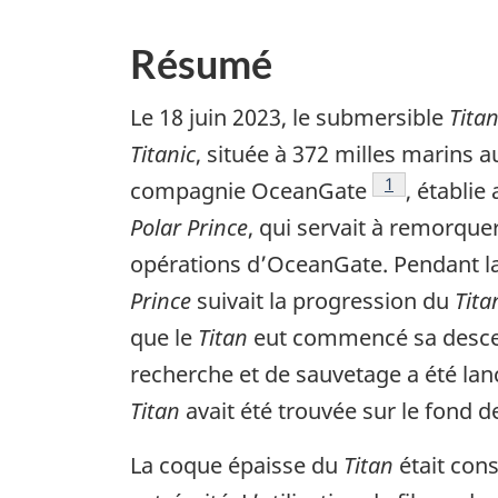
Résumé
Le 18 juin 2023, le submersible
Tita
Titanic
, située à 372 milles marins 
1
compagnie OceanGate
, établie
Polar Prince
, qui servait à remorque
opérations d’OceanGate. Pendant l
Prince
suivait la progression du
Tita
que le
Titan
eut commencé sa descent
recherche et de sauvetage a été lanc
Titan
avait été trouvée sur le fond 
La coque épaisse du
Titan
était con