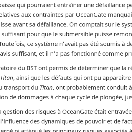
aisse qui pourraient entraîner une défaillance p
elatives aux contraintes par OceanGate manquait
aisse avant sa défaillance. On comptait sur le sy
 suffisant pour que le submersible puisse remont
Toutefois, ce système n’avait pas été soumis à d
vis suffisant, et il n’a pas fonctionné comme pr
ratoire du BST ont permis de déterminer que la r
Titan
, ainsi que les défauts qui ont pu apparaître 
du transport du
Titan
, ont probablement conduit à
tion de dommages à chaque cycle de plongée, ju
a gestion des risques à OceanGate était entravée 
’influence des dynamiques de pouvoir et de fact
né ni atténué les principaux risques associés à 