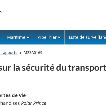
Skip
Skip
Passer
to
to
à
main
"About
la
R
content
government"
version
HTML
simplifiée
Maritime
Pipelinier
Liste de surveillan
t rapports
M23A0169
ur la sécurité du transpor
rtes de vie
chandises
Polar Prince