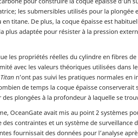
e carbone pour construire la coque épaisse d’un 
rice; les submersibles utilisés pour la plongée
 en titane. De plus, la coque épaisse est habitu
e la plus adaptée pour résister à la pression exte
e les propriétés réelles du cylindre en fibres d
rmité avec les valeurs théoriques utilisées dans l
u
Titan
n’ont pas suivi les pratiques normales en i
mbien de temps la coque épaisse conserverait son
ur des plongées à la profondeur à laquelle se trou
me, OceanGate avait mis au point 2 systèmes pour 
e des contraintes et un système de surveillance 
ntes fournissait des données pour l’analyse après