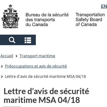
Sélection
EN
Skip
Skip
Passer
to
to
à
de
main
"About
la
la
content
government"
version
langue
HTML
simplifiée
Search
Search
and
and
Vous
menus
menus
Accueil
Transport maritime
êtes
ici
Préoccupations et avis de sécurité
Lettre d’avis de sécurité maritime MSA 04/18
Lettre d’avis de sécurité
maritime MSA 04/18