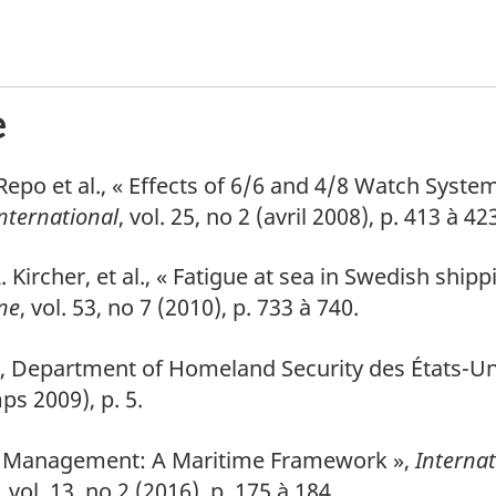
e
Repo et al., « Effects of 6/6 and 4/8 Watch Sys
nternational
, vol. 25, no 2 (avril 2008), p. 413 à 42
 Kircher, et al., « Fatigue at sea in Swedish shipp
ine
, vol. 53, no 7 (2010), p. 733 à 740.
, Department of Homeland Security des États-Un
s 2009), p. 5.
isk Management: A Maritime Framework »,
Internat
, vol. 13, no 2 (2016), p. 175 à 184.