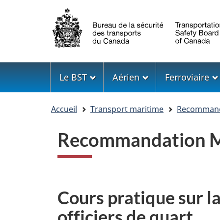
Sélection
de
la
langue
Menu
Le BST
Aérien
Ferroviaire
Vous
Accueil
Transport maritime
Recommanda
êtes
ici
Recommandation M
Cours pratique sur la
officiers de quart