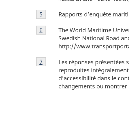
5
Return to footnote
5
referrer
Rapports d’enquête mari
6
Return to footnote
6
referrer
The World Maritime Univer
Swedish National Road and 
http://www.transportporta
7
Return to footnote
7
referrer
Les réponses présentées s
reproduites intégralement.
d’accessibilité dans le con
changements ou montrer qu’