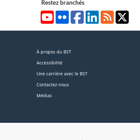
Restez branchés
YouTube
Flickr
Facebook
LinkedIn
RSS
X/Tw
About
À propos du BST
this
site
Accessibilité
Une carrière avec le BST
Contactez-nous
Médias
About
Brand