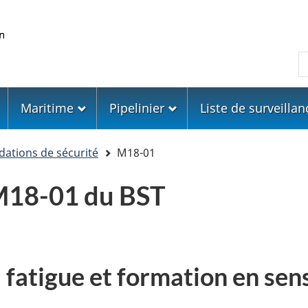
Skip
Skip
Passer
to
to
à
main
"About
la
R
content
government"
version
HTML
simplifiée
Maritime
Pipelinier
Liste de surveillan
tions de sécurité
M18-01
18-01 du BST
 fatigue et formation en sens