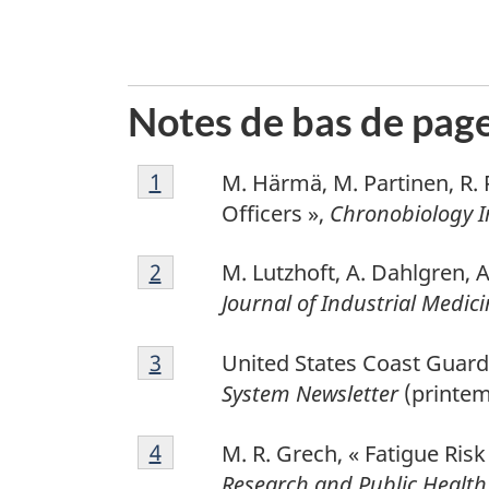
Notes de bas de pag
1
Return to footnote
1
referrer
M. Härmä, M. Partinen, R. 
Officers »,
Chronobiology I
2
Return to footnote
2
referrer
M. Lutzhoft, A. Dahlgren, A.
Journal of Industrial Medic
3
Return to footnote
3
referrer
United States Coast Guard
System Newsletter
(printemp
4
Return to footnote
4
referrer
M. R. Grech, « Fatigue R
Research and Public Health