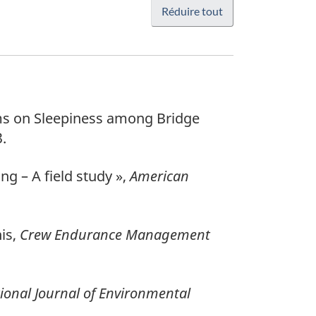
Réduire tout
tems on Sleepiness among Bridge
3.
ing – A field study »,
American
is,
Crew Endurance Management
ional Journal of Environmental