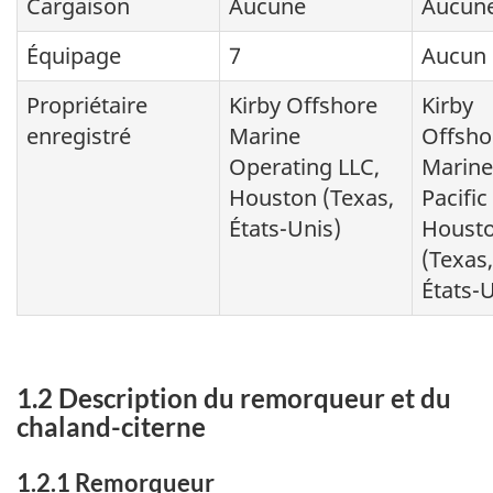
Cargaison
Aucune
Aucun
Équipage
7
Aucun
Propriétaire
Kirby Offshore
Kirby
enregistré
Marine
Offsho
Operating LLC,
Marine
Houston (Texas,
Pacific
États-Unis)
Houst
(Texas,
États-U
1.2 Description du remorqueur et du
chaland-citerne
1.2.1 Remorqueur