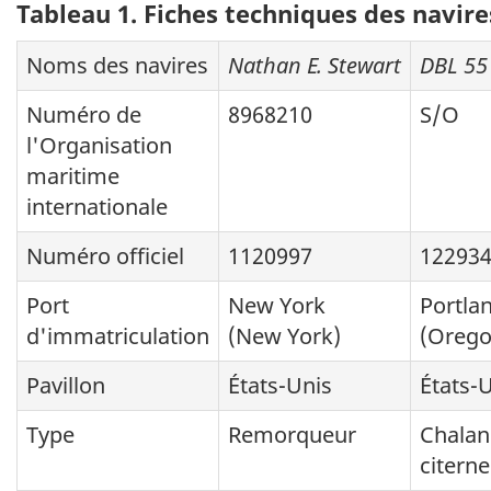
Tableau 1. Fiches techniques des navire
Noms des navires
Nathan E. Stewart
DBL 55
Numéro de
8968210
S/O
l'Organisation
maritime
internationale
Numéro officiel
1120997
12293
Port
New York
Portla
d'immatriculation
(New York)
(Orego
Pavillon
États-Unis
États-
Type
Remorqueur
Chalan
citerne