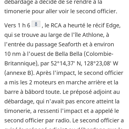
débardage a décidé de se rendre à la
timonerie pour aller voir le second officier.
Note de bas de page
8
Vers 1 h 6
, le RCA a heurté le récif Edge,
qui se trouve au large de l'île Athlone, à
l'entrée du passage Seaforth et à environ
10 nm à l'ouest de Bella Bella (Colombie-
Britannique), par 52°14,37′ N, 128°23,08′ W
(annexe B). Après l'impact, le second officier
a mis les 2 moteurs en marche arrière et la
barre à bâbord toute. Le préposé adjoint au
débardage, qui n'avait pas encore atteint la
timonerie, a ressenti l'impact et a appelé le
second officier par radio. Le second officier a