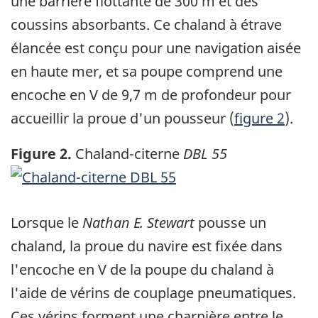
une barrière flottante de 300 m et des
coussins absorbants. Ce chaland à étrave
élancée est conçu pour une navigation aisée
en haute mer, et sa poupe comprend une
encoche en V de 9,7 m de profondeur pour
accueillir la proue d'un pousseur (
figure 2
).
Figure 2.
Chaland-citerne
DBL 55
Image
Lorsque le
Nathan E. Stewart
pousse un
chaland, la proue du navire est fixée dans
l'encoche en V de la poupe du chaland à
l'aide de vérins de couplage pneumatiques.
Ces vérins forment une charnière entre le