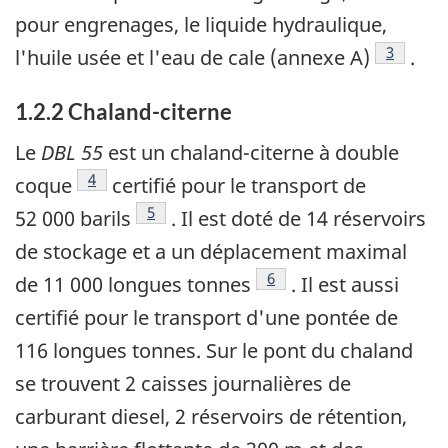
pour engrenages, le liquide hydraulique,
Note de 
3
l'huile usée et l'eau de cale (annexe A)
.
1.2.2 Chaland-citerne
Le
DBL 55
est un chaland-citerne à double
Note de bas de page
4
coque
certifié pour le transport de
Note de bas de page
5
52 000 barils
. Il est doté de 14 réservoirs
de stockage et a un déplacement maximal
Note de bas de page
6
de 11 000 longues tonnes
. Il est aussi
certifié pour le transport d'une pontée de
116 longues tonnes. Sur le pont du chaland
se trouvent 2 caisses journalières de
carburant diesel, 2 réservoirs de rétention,