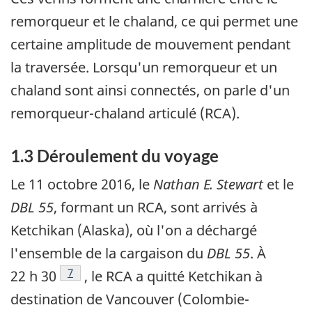
remorqueur et le chaland, ce qui permet une
certaine amplitude de mouvement pendant
la traversée. Lorsqu'un remorqueur et un
chaland sont ainsi connectés, on parle d'un
remorqueur-chaland articulé (RCA).
1.3 Déroulement du voyage
Le 11 octobre 2016, le
Nathan E. Stewart
et le
DBL 55
, formant un RCA, sont arrivés à
Ketchikan (Alaska), où l'on a déchargé
l'ensemble de la cargaison du
DBL 55
. À
Note de bas de page
7
22 h 30
, le RCA a quitté Ketchikan à
destination de Vancouver (Colombie-