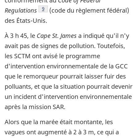
conformément au
Code of Federal
Note de bas de page
9
Regulations
(code du règlement fédéral)
des États-Unis.
À 3 h 45, le
Cape St. James
a indiqué qu'il n'y
avait pas de signes de pollution. Toutefois,
les SCTM ont avisé le programme
d'intervention environnementale de la GCC
que le remorqueur pourrait laisser fuir des
polluants, et que la situation pourrait devenir
un incident d'intervention environnementale
après la mission SAR.
Alors que la marée était montante, les
vagues ont augmenté à 2 à 3 m, ce qui a