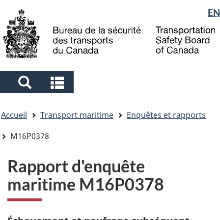
Sélection
EN
Skip
Skip
Passer
to
to
à
de
main
"About
la
la
content
government"
version
langue
HTML
simplifiée
Search
Search
and
and
Vous
menus
menus
Accueil
Transport maritime
Enquêtes et rapports
êtes
ici
M16P0378
Rapport d'enquête
maritime M16P0378