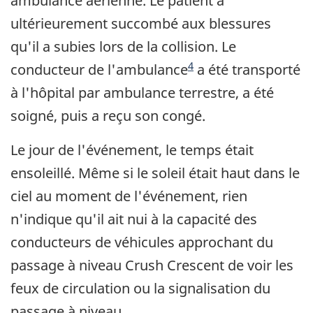
ambulance aérienne. Le patient a
ultérieurement succombé aux blessures
qu'il a subies lors de la collision. Le
Note de bas de page
4
conducteur de l'ambulance
a été transporté
à l'hôpital par ambulance terrestre, a été
soigné, puis a reçu son congé.
Le jour de l'événement, le temps était
ensoleillé. Même si le soleil était haut dans le
ciel au moment de l'événement, rien
n'indique qu'il ait nui à la capacité des
conducteurs de véhicules approchant du
passage à niveau Crush Crescent de voir les
feux de circulation ou la signalisation du
passage à niveau.