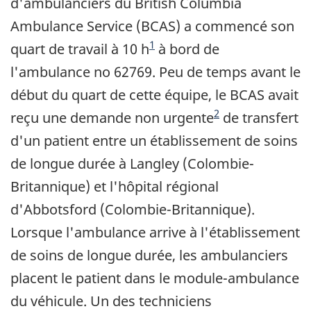
d'ambulanciers du British Columbia
Ambulance Service (BCAS) a commencé son
Note de bas de page
1
quart de travail à 10 h
à bord de
l'ambulance no 62769. Peu de temps avant le
début du quart de cette équipe, le BCAS avait
Note de bas de page
2
reçu une demande non urgente
de transfert
d'un patient entre un établissement de soins
de longue durée à Langley (Colombie-
Britannique) et l'hôpital régional
d'Abbotsford (Colombie-Britannique).
Lorsque l'ambulance arrive à l'établissement
de soins de longue durée, les ambulanciers
placent le patient dans le module-ambulance
du véhicule. Un des techniciens