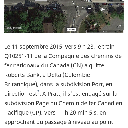
Le 11 septembre 2015, vers 9 h 28, le train
Q10251-11 de la Compagnie des chemins de
fer nationaux du Canada (CN) a quitté
Roberts Bank, à Delta (Colombie-
Britannique), dans la subdivision Port, en
Note de bas de page
3
direction est
. À Pratt, il s'est engagé sur la
subdivision Page du Chemin de fer Canadien
Pacifique (CP). Vers 11 h 20 min 5 s, en
approchant du passage à niveau au point