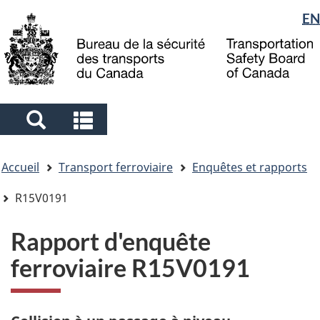
Sélection
EN
Skip
Skip
Passer
to
to
à
de
main
"About
la
la
content
government"
version
langue
HTML
simplifiée
Search
Search
and
and
Vous
menus
menus
Accueil
Transport ferroviaire
Enquêtes et rapports
êtes
ici
R15V0191
Rapport d'enquête
ferroviaire R15V0191