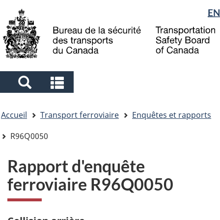
Sélection
EN
Skip
Skip
Passer
to
to
à
de
main
"About
la
la
content
government"
version
langue
HTML
simplifiée
Search
Search
and
and
Vous
menus
menus
Accueil
Transport ferroviaire
Enquêtes et rapports
êtes
ici
R96Q0050
Rapport d'enquête
ferroviaire R96Q0050