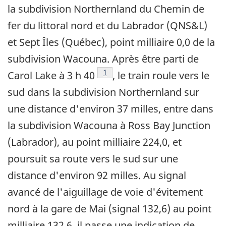
la subdivision Northernland du Chemin de
fer du littoral nord et du Labrador (QNS&L)
et Sept Îles (Québec), point milliaire 0,0 de la
subdivision Wacouna. Après être parti de
Note de bas de page
1
Carol Lake à 3 h 40
, le train roule vers le
sud dans la subdivision Northernland sur
une distance d'environ 37 milles, entre dans
la subdivision Wacouna à Ross Bay Junction
(Labrador), au point milliaire 224,0, et
poursuit sa route vers le sud sur une
distance d'environ 92 milles. Au signal
avancé de l'aiguillage de voie d'évitement
nord à la gare de Mai (signal 132,6) au point
milliaire 132,6, il passe une indication de