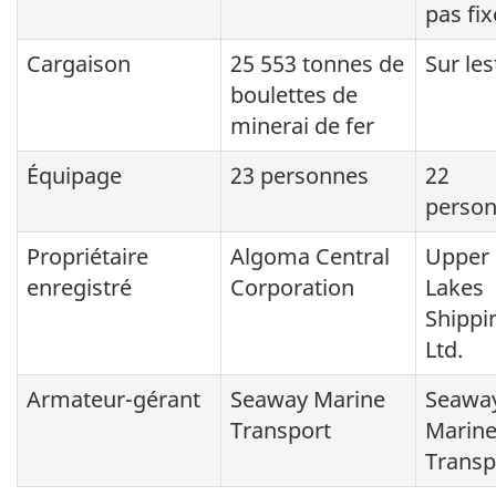
pas fix
Cargaison
25 553 tonnes de
Sur les
boulettes de
minerai de fer
Équipage
23 personnes
22
perso
Propriétaire
Algoma Central
Upper
enregistré
Corporation
Lakes
Shippi
Ltd.
Armateur-gérant
Seaway Marine
Seawa
Transport
Marin
Transp