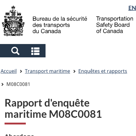
Sélection
EN
Skip
Skip
Passer
to
to
à
de
main
"About
la
la
content
government"
version
langue
HTML
simplifiée
Search
Search
and
and
Vous
menus
menus
Accueil
Transport maritime
Enquêtes et rapports
êtes
ici
M08C0081
Rapport d'enquête
maritime M08C0081