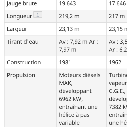
Jauge brute
19 643
17 646
Note de bas de page
1
Longueur
219,2 m
217 m
Largeur
23,13 m
23,15 
Tirant d'eau
Av : 7,92 m Ar :
Av : 3,
7,97 m
Ar : 6,
Construction
1981
1962
Propulsion
Moteurs diésels
Turbin
MAK,
vapeur
développant
C.G.E.,
6962 kW,
dévelo
entraînant une
7382 k
hélice à pas
entraî
variable
une hé