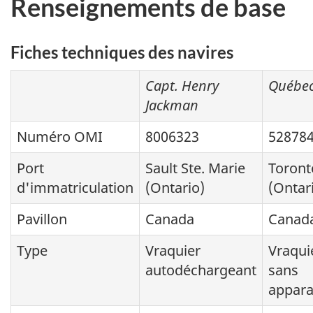
Renseignements de base
Fiches techniques des navires
Capt. Henry
Québec
Jackman
Numéro OMI
8006323
52878
Port
Sault Ste. Marie
Toront
d'immatriculation
(Ontario)
(Ontar
Pavillon
Canada
Canad
Type
Vraquier
Vraqui
autodéchargeant
sans
appar