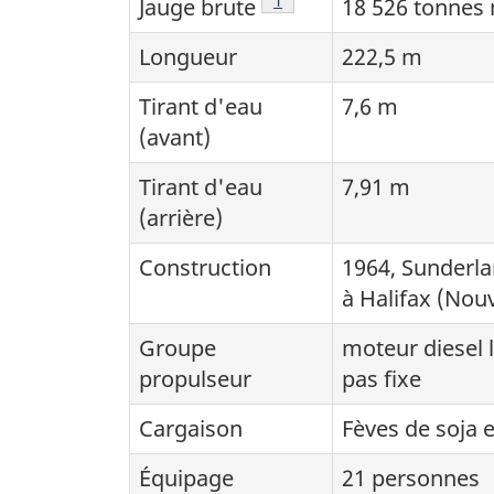
Note de bas de page
1
Jauge brute
18 526 tonnes
Longueur
222,5 m
Tirant d'eau
7,6 m
(avant)
Tirant d'eau
7,91 m
(arrière)
Construction
1964, Sunderl
à Halifax (Nou
Groupe
moteur diesel 
propulseur
pas fixe
Cargaison
Fèves de soja 
Équipage
21 personnes