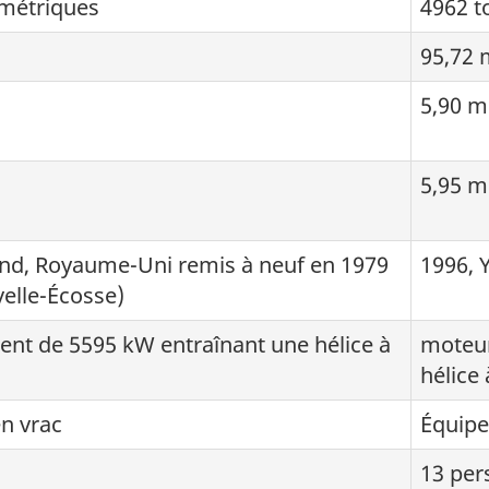
 métriques
4962 t
95,72 
5,90 m
5,95 m
and, Royaume-Uni remis à neuf en 1979
1996, 
velle-Écosse)
lent de 5595 kW entraînant une hélice à
moteur
hélice 
en vrac
Équipe
13 per