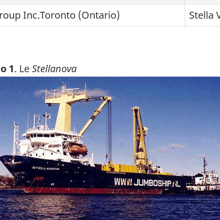
oup Inc.Toronto (Ontario)
Stella
o 1
. Le
Stellanova
ge