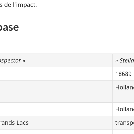
s de l'impact.
base
spector »
« Stell
18689
Hollan
Hollan
rands Lacs
transp