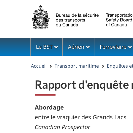
Sélection
de
la
langue
Menu
Le BST
Aérien
Ferroviaire
Vous
Accueil
Transport maritime
Enquêtes e
êtes
ici
Rapport d'enquête
Abordage
entre le vraquier des Grands Lacs
Canadian Prospector