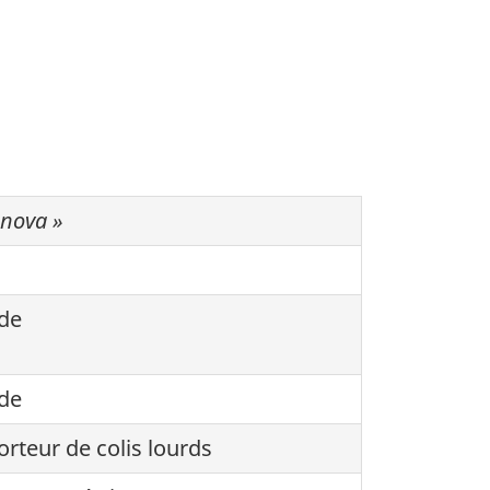
anova »
de
de
orteur de colis lourds