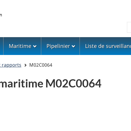
Skip
Skip
Passer
to
to
à
main
"About
la
R
content
government"
version
HTML
simplifiée
Maritime
Pipelinier
Liste de surveillan
t rapports
M02C0064
 maritime M02C0064