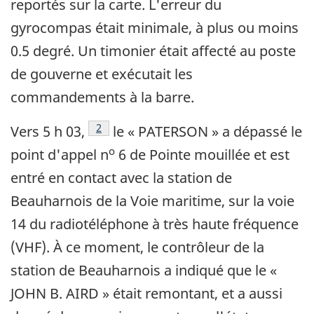
reportés sur la carte. L'erreur du
gyrocompas était minimale, à plus ou moins
0.5 degré. Un timonier était affecté au poste
de gouverne et exécutait les
commandements à la barre.
Note de bas de page
2
Vers 5 h 03,
le « PATERSON » a dépassé le
o
point d'appel n
6 de Pointe mouillée et est
entré en contact avec la station de
Beauharnois de la Voie maritime, sur la voie
14 du radiotéléphone à très haute fréquence
(VHF). À ce moment, le contrôleur de la
station de Beauharnois a indiqué que le «
JOHN B. AIRD » était remontant, et a aussi