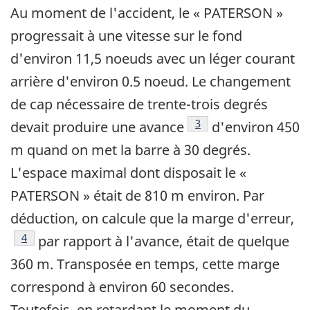
Au moment de l'accident, le « PATERSON »
progressait à une vitesse sur le fond
d'environ 11,5 noeuds avec un léger courant
arrière d'environ 0.5 noeud. Le changement
de cap nécessaire de trente-trois degrés
Note de bas de page
3
devait produire une avance
d'environ 450
m quand on met la barre à 30 degrés.
L'espace maximal dont disposait le «
PATERSON » était de 810 m environ. Par
déduction, on calcule que la marge d'erreur,
Note de bas de page
4
par rapport à l'avance, était de quelque
360 m. Transposée en temps, cette marge
correspond à environ 60 secondes.
Toutefois, en retardant le moment du