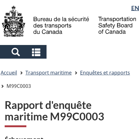
Sélection
EN
Skip
Skip
Passer
to
to
à
de
main
"About
la
la
content
government"
version
langue
HTML
simplifiée
Search
Search
and
and
Vous
menus
menus
Accueil
Transport maritime
Enquêtes et rapports
êtes
ici
M99C0003
Rapport d'enquête
maritime M99C0003