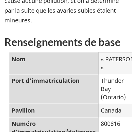
causé aucune pollution, et on a déterminé
par la suite que les avaries subies étaient
mineures.
Renseignements de base
Nom
« PATERSO
»
Port d'immatriculation
Thunder
Bay
(Ontario)
Pavillon
Canada
Numéro
800816
d'immatriculation/delicence