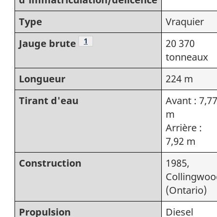
Type
Vraquier
Note de bas de page
1
Jauge brute
20 370
tonneaux
Longueur
224 m
Tirant d'eau
Avant : 7,7
m
Arrière :
7,92 m
Construction
1985,
Collingwoo
(Ontario)
Propulsion
Diesel