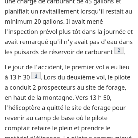
une charge de carburant de 45 gallons et
planifiait un ravitaillement lorsqu'il restait au
minimum 20 gallons. Il avait mené
l'inspection prévol plus tôt dans la journée et
avait remarqué qu'il n'y avait pas d'eau dans
Note de 
2
les puisards de réservoir de carburant
.
Le jour de l'accident, le premier vol a eu lieu
Note de bas de page
3
à 13 h 30
. Lors du deuxième vol, le pilote
a conduit 2 prospecteurs au site de forage,
en haut de la montagne. Vers 13 h 50,
l'hélicoptère a quitté le site de forage pour
revenir au camp de base où le pilote
comptait refaire le plein et prendre le