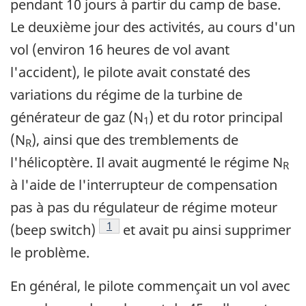
pendant 10 jours à partir du camp de base.
Le deuxième jour des activités, au cours d'un
vol (environ 16 heures de vol avant
l'accident), le pilote avait constaté des
variations du régime de la turbine de
générateur de gaz (N
) et du rotor principal
1
(N
), ainsi que des tremblements de
R
l'hélicoptère. Il avait augmenté le régime N
R
à l'aide de l'interrupteur de compensation
pas à pas du régulateur de régime moteur
Note de bas de page
1
(beep switch)
et avait pu ainsi supprimer
le problème.
En général, le pilote commençait un vol avec