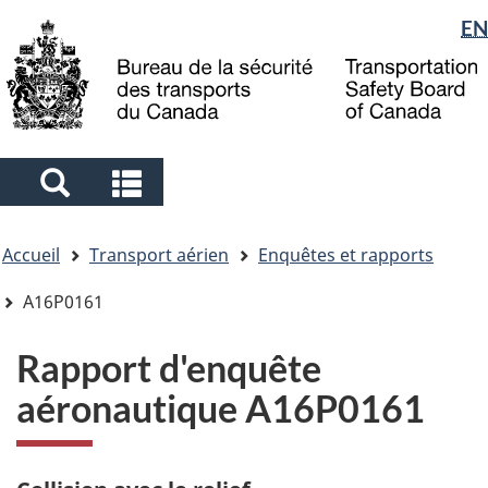
Sélection
EN
Skip
Skip
Passer
to
to
à
de
main
"About
la
la
content
government"
version
langue
HTML
simplifiée
Search
Search
and
and
Vous
menus
menus
Accueil
Transport aérien
Enquêtes et rapports
êtes
ici
A16P0161
Rapport d'enquête
aéronautique A16P0161