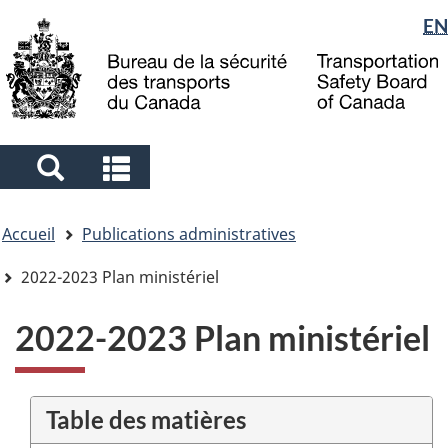
Sélection
EN
Skip
Skip
Passer
to
to
à
de
main
"About
la
la
content
government"
version
langue
HTML
simplifiée
Search
Search
and
and
Vous
menus
menus
Accueil
Publications administratives
êtes
ici
2022-2023 Plan ministériel
2022-2023 Plan ministériel
Table des matières