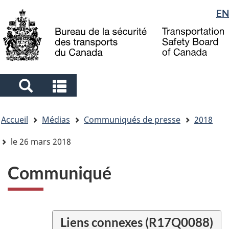
Sélection
EN
Skip
Skip
Passer
to
to
à
de
main
"About
la
la
content
government"
version
langue
HTML
simplifiée
Search
Search
and
and
Vous
menus
menus
Accueil
Médias
Communiqués de presse
2018
êtes
ici
le 26 mars 2018
Communiqué
Liens connexes (R17Q0088)