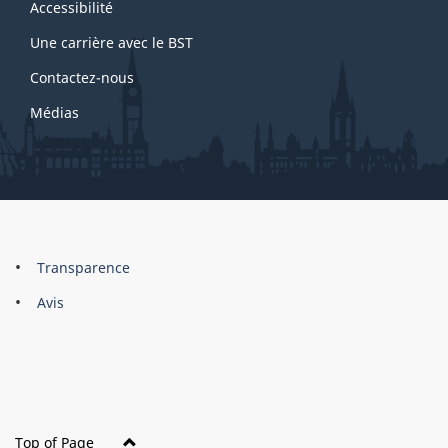
site
Accessibilité
Une carrière avec le BST
Contactez-nous
Médias
About
Brand
Transparence
this
Avis
site
Top of Page