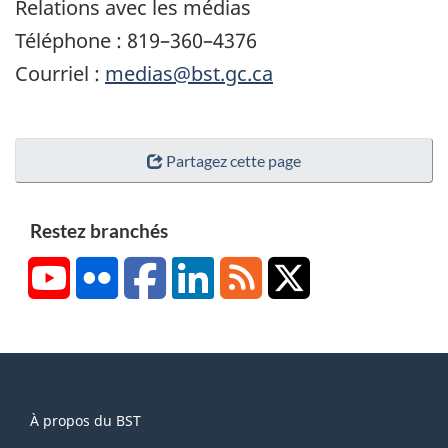
Relations avec les médias
Téléphone : 819–360–4376
Courriel :
medias@bst.gc.ca
Partagez cette page
Restez branchés
YouTube
Flickr
Facebook
LinkedIn
RSS
X/Twitter
About
À propos du BST
this