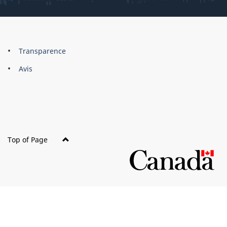
About
Brand
Transparence
this
Avis
site
Top of Page