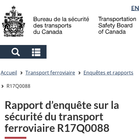
Sélection
EN
Skip
Skip
Passer
to
to
à
de
main
"About
la
la
content
government"
version
langue
HTML
simplifiée
Search
Search
and
and
Vous
menus
menus
Accueil
Transport ferroviaire
Enquêtes et rapports
êtes
ici
R17Q0088
Rapport d’enquête sur la
sécurité du transport
ferroviaire R17Q0088