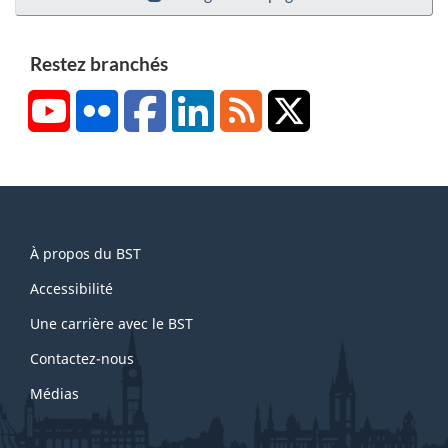
Restez branchés
YouTube
Flickr
Facebook
LinkedIn
RSS
X/Twitter
About
À propos du BST
this
site
Accessibilité
Une carrière avec le BST
Contactez-nous
Médias