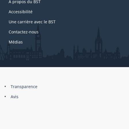
À propos du BST
this
site
Accessibilité
Une carrière avec le BST
Contactez-nous
Médias
About
Brand
Transparence
this
Avis
site