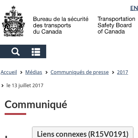
Sélection
EN
Skip
Skip
Passer
to
to
à
de
main
"About
la
la
content
government"
version
langue
HTML
simplifiée
Search
Search
and
and
Vous
menus
menus
Accueil
Médias
Communiqués de presse
2017
êtes
ici
le 13 juillet 2017
Communiqué
Liens connexes (R15V0191)