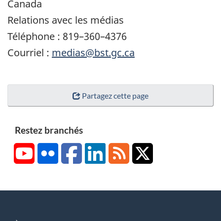
Canada
Relations avec les médias
Téléphone : 819–360–4376
Courriel :
medias@bst.gc.ca
Partagez cette page
Restez branchés
YouTube
Flickr
Facebook
LinkedIn
RSS
X/Twitter
About