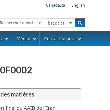
Canada.ca
|
English
echercher
Customize your search
Rechercher
ce
Médias
Contactez-nous
A20F0002
 des matières
t final du AAIB de l'Iran