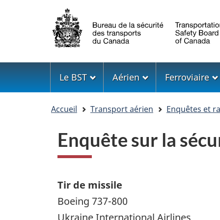
Sélection
de
la
langue
Menu
Le BST
Aérien
Ferroviaire
Vous
Accueil
Transport aérien
Enquêtes et r
êtes
ici
Enquête sur la séc
Tir de missile
Boeing 737-800
Ukraine International Airlines