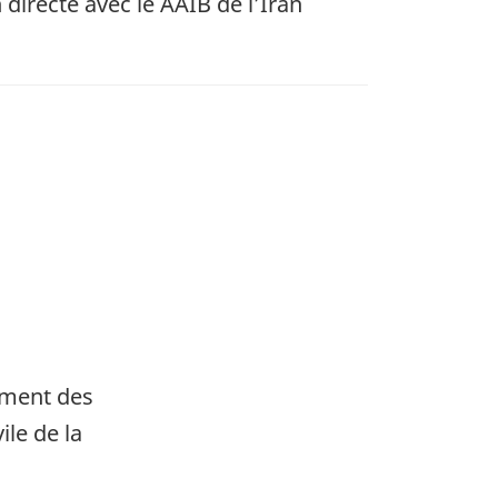
directe avec le AAIB de l’Iran
ement des
ile de la