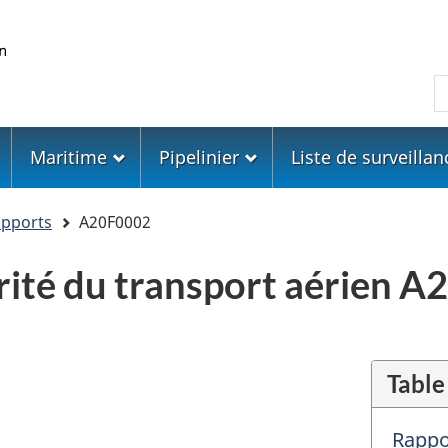
Skip
Skip
Passer
to
to
à
main
"About
la
R
content
government"
version
HTML
simplifiée
Maritime
Pipelinier
Liste de surveillan
apports
A20F0002
urité du transport aérien 
Table
Rappor