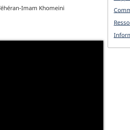
e Téhéran-Imam Khomeini
Commu
Resso
Infor