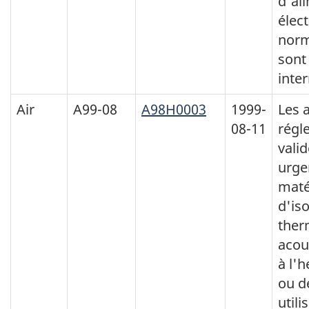
d'al
élec
norm
sont
inte
Air
A99-08
A98H0003
1999-
Les 
08-11
régl
valid
urge
maté
d'iso
ther
acou
à l'h
ou d
utili