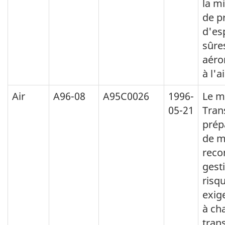
la m
de p
d'es
sûre
aéro
à l'a
Air
A96-08
A95C0026
1996-
Le m
05-21
Tran
prépa
de m
reco
gest
risq
exig
à ch
tran