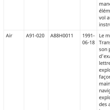
man
élém
vol 
inst
Air
A91-020
A88H0011
1991-
Le m
06-18
Tran
son 
d'ex
lettr
expl
faço
main
navig
expl
des 