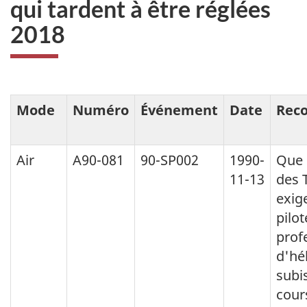
qui tardent à être réglées
2018
Mode
Numéro
Événement
Date
Rec
Air
A90-081
90-SP002
1990-
Que 
11-13
des 
exig
pilot
prof
d'hé
subi
cour