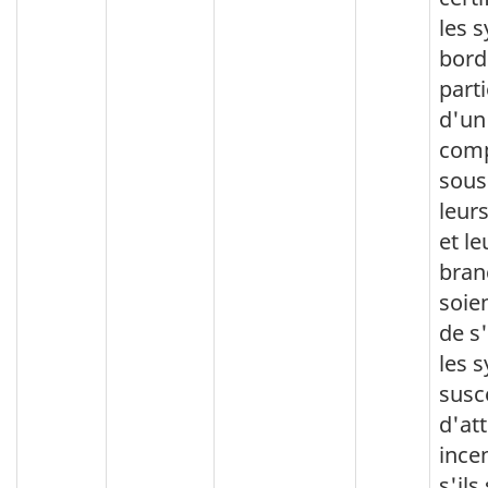
les 
bord
part
d'un
comp
sous
leur
et le
bran
soie
de s
les 
susc
d'att
ince
s'ils