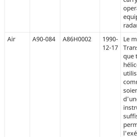
oper
equi
rada
Air
A90-084
A86H0002
1990-
Le m
12-17
Tran
que 
héli
utili
comm
soie
d'un
inst
suff
perm
l'ex