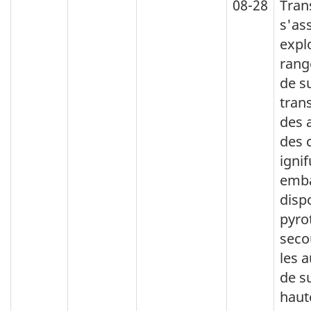
08-28
Tran
s'as
expl
rang
de su
tran
des 
des 
ignif
emba
dispo
pyro
seco
les a
de s
hau