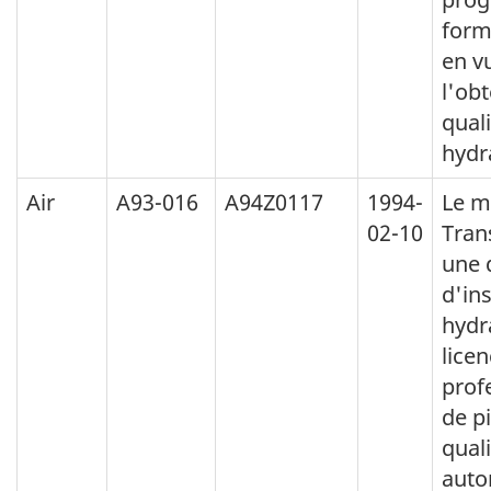
form
en v
l'obt
quali
hydr
Air
A93-016
A94Z0117
1994-
Le m
02-10
Tran
une 
d'in
hydr
licen
prof
de pi
quali
autor