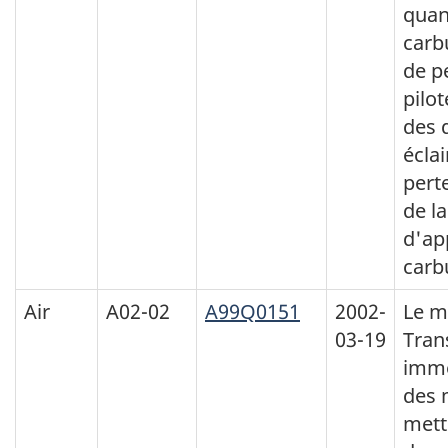
quan
carb
de p
pilo
des 
écla
pert
de l
d'ap
carb
Air
A02-02
A99Q0151
2002-
Le m
03-19
Tran
imm
des 
mett