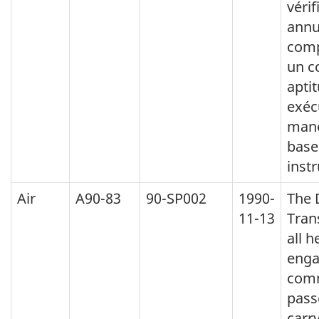
vérif
annu
comp
un c
apti
exéc
mano
base
inst
Air
A90-83
90-SP002
1990-
The 
11-13
Tran
all h
enga
comm
pass
carr