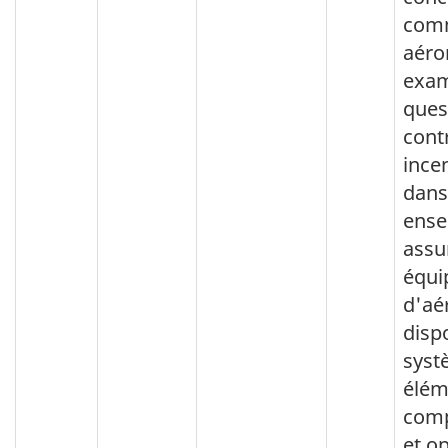
com
aéro
exam
quest
cont
ince
dans
ense
assu
équi
d'aé
disp
syst
élém
comp
et o