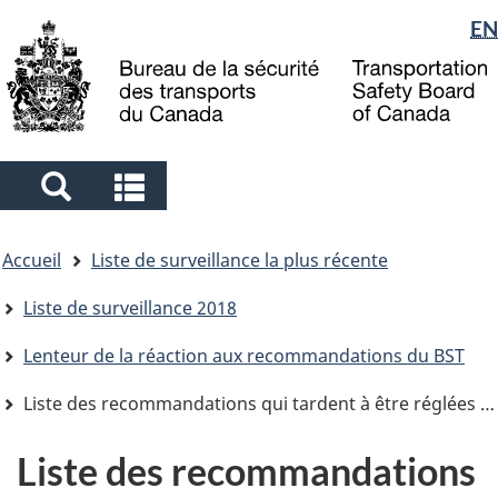
Sélection
EN
Skip
Skip
Passer
to
to
à
de
main
"About
la
la
content
government"
version
langue
HTML
simplifiée
Search
Search
and
and
Vous
menus
menus
Accueil
Liste de surveillance la plus récente
êtes
ici
Liste de surveillance 2018
Lenteur de la réaction aux recommandations du BST
Liste des recommandations qui tardent à être réglées 2018
Liste des recommandations