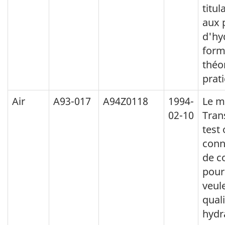
titul
aux 
d'hy
form
théo
prat
Air
A93-017
A94Z0118
1994-
Le m
02-10
Tran
test 
conn
de c
pour 
veule
quali
hydr