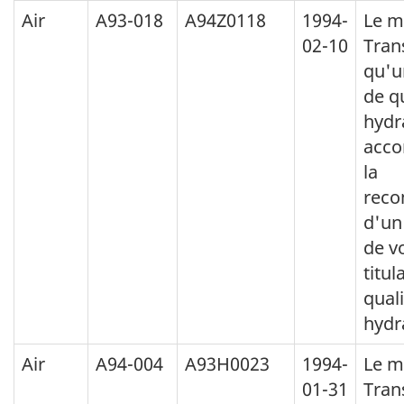
Air
A93-018
A94Z0118
1994-
Le m
02-10
Tran
qu'
de qu
hydr
acc
la
rec
d'un
de v
titul
quali
hydr
Air
A94-004
A93H0023
1994-
Le m
01-31
Tran