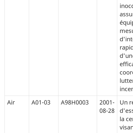
inoc
assu
équi
mes
d'int
rapi
d'un
effic
coor
lutte
incen
Air
A01-03
A98H0003
2001-
Un r
08-28
d'es
la ce
visan