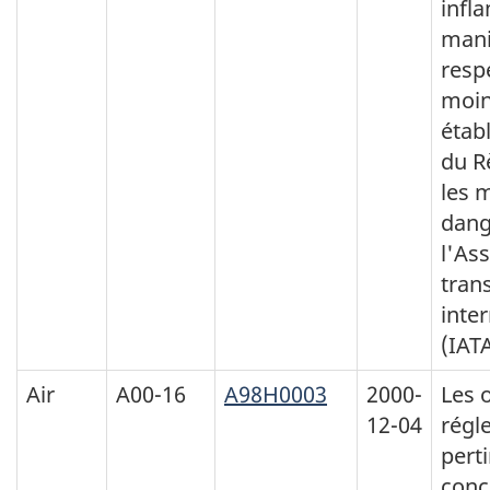
infl
mani
resp
moin
établ
du R
les 
dang
l'As
tran
inte
(IATA
Air
A00-16
A98H0003
2000-
Les 
12-04
régl
pert
conc