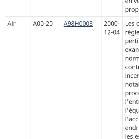
en vo
prop
Air
A00-20
A98H0003
2000-
Les 
12-04
régl
pert
exam
norm
cont
incen
nota
proc
l'en
l'éq
l'acc
endr
les 