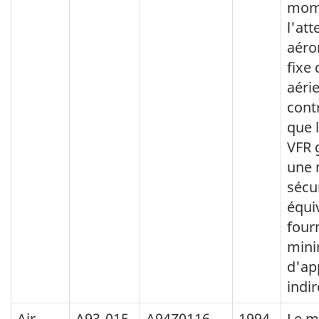
mom
l'att
aéro
fixe
aéri
cont
que 
VFR 
une 
sécu
équiv
fourn
min
d'ap
indir
Air
A93-015
A94Z0116
1994-
Le m