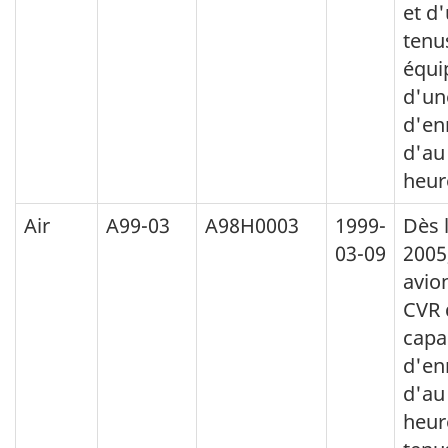
et d
tenu
équi
d'un
d'en
d'au
heur
Air
A99-03
A98H0003
1999-
Dès l
03-09
2005,
avio
CVR 
capa
d'en
d'au
heur