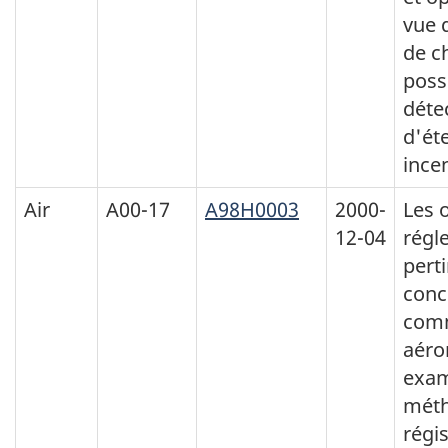
vue d
de c
poss
déte
d'ét
incen
Air
A00-17
A98H0003
2000-
Les 
12-04
régl
pert
conc
com
aéro
exam
méth
régis