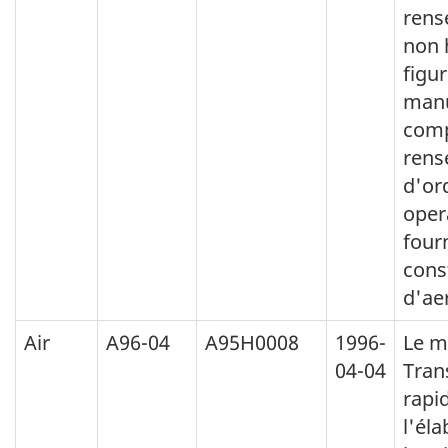
rens
non 
figu
manu
comp
rens
d'or
oper
fourn
cons
d'ae
Air
A96-04
A95H0008
1996-
Le m
04-04
Tran
rapi
l'éla