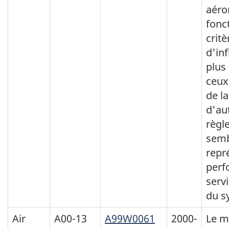
aéro
fonc
critè
d'in
plus
ceux
de l
d'au
règl
semb
repr
perf
servi
du s
Air
A00-13
A99W0061
2000-
Le m