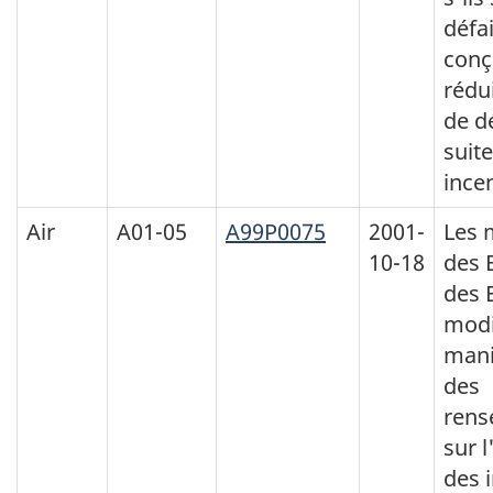
défa
conç
rédui
de d
suit
ince
Air
A01-05
A99P0075
2001-
Les 
10-18
des 
des 
modi
mani
des
rens
sur l
des 