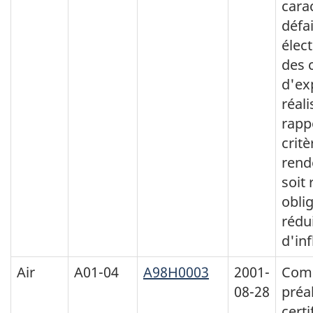
cara
défai
élec
des 
d'ex
réali
rapp
critè
rend
soit
oblig
rédui
d'in
Air
A01-04
A98H0003
2001-
Comm
08-28
préal
certi