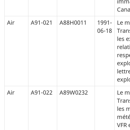
imma
Cana
Air
A91-021
A88H0011
1991-
Le m
06-18
Trans
les 
relat
respe
expl
lettr
explo
Air
A91-022
A89W0232
Le m
Tran
les 
mété
VFR 