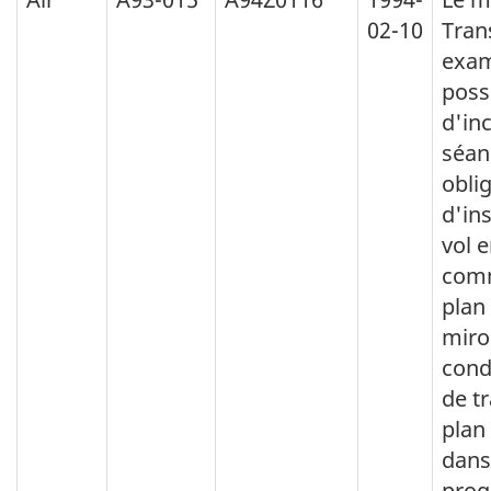
02-10
Tran
exam
possi
d'in
séan
obli
d'in
vol 
com
plan
miro
cond
de tr
plan
dans
pro