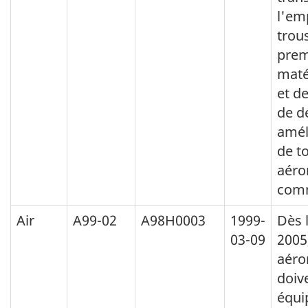
l'em
trou
prem
maté
et d
de d
amél
de t
aéro
comm
Air
A99-02
A98H0003
1999-
Dès l
03-09
2005,
aéro
doiv
équi