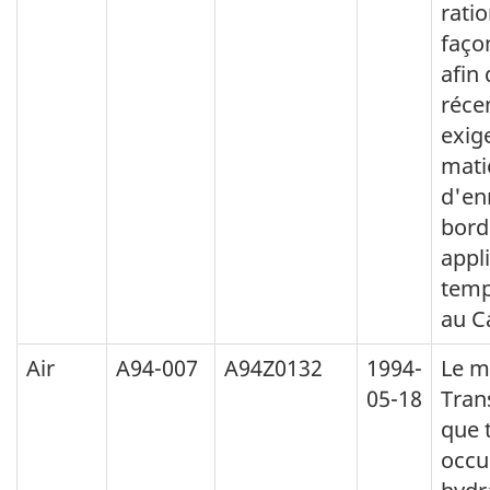
ratio
faço
afin 
réce
exig
mati
d'en
bord
appl
temp
au C
Air
A94-007
A94Z0132
1994-
Le m
05-18
Tran
que 
occu