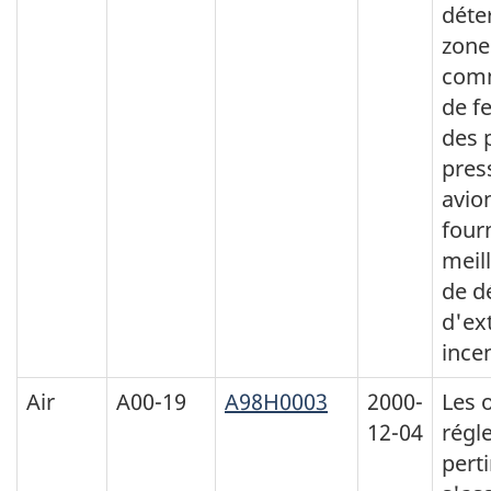
déte
zone
comm
de fe
des 
pres
avio
four
meil
de d
d'ex
ince
Air
A00-19
A98H0003
2000-
Les 
12-04
régl
pert