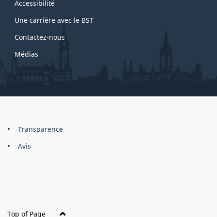
site
Accessibilité
Une carrière avec le BST
Contactez-nous
Médias
About
Brand
Transparence
this
Avis
site
Top of Page