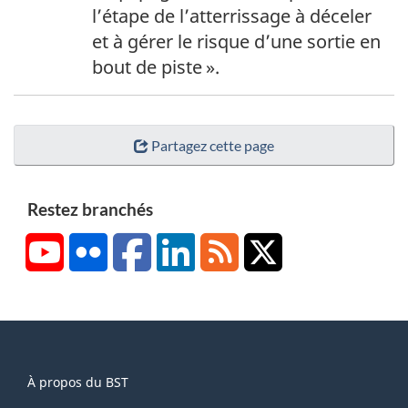
g
l’étape de l’atterrissage à déceler
e
et à gérer le risque d’une sortie en
7
bout de piste ».
Partagez cette page
Restez branchés
YouTube
Flickr
Facebook
LinkedIn
RSS
X/Twitter
About
À propos du BST
this