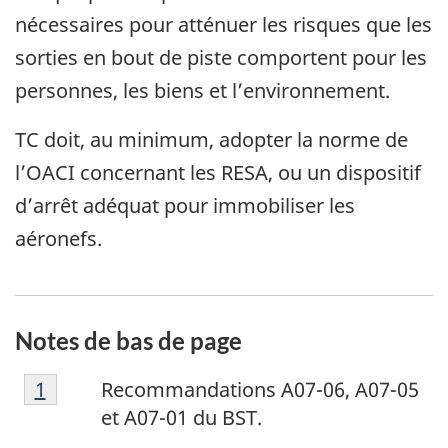
nécessaires pour atténuer les risques que les
sorties en bout de piste comportent pour les
personnes, les biens et l’environnement.
TC doit, au minimum, adopter la norme de
l’OACI concernant les RESA, ou un dispositif
d’arrêt adéquat pour immobiliser les
aéronefs.
Notes de bas de page
N
Retour à la référence de la note de bas de p
1
Recommandations A07-06, A07-05
o
et A07-01 du BST.
t