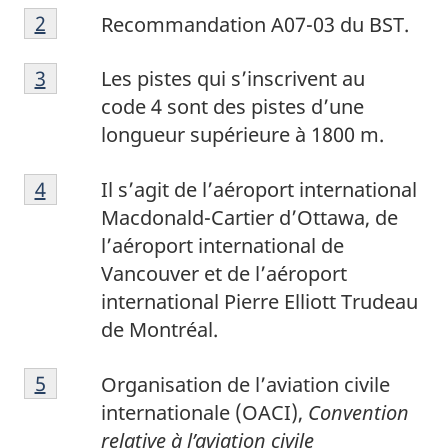
N
e
Retour à la référence de la note de bas de p
2
Recommandation A07-03 du BST.
o
d
N
t
e
Retour à la référence de la note de bas de p
3
Les pistes qui s’inscrivent au
o
e
b
code 4 sont des pistes d’une
t
d
a
longueur supérieure à 1800 m.
e
e
s
N
d
b
d
Retour à la référence de la note de bas de p
4
Il s’agit de l’aéroport international
o
e
a
e
Macdonald-Cartier d’Ottawa, de
t
b
s
p
l’aéroport international de
e
a
d
a
Vancouver et de l’aéroport
d
s
e
g
international Pierre Elliott Trudeau
e
d
p
e
de Montréal.
b
e
a
1
N
a
p
g
Retour à la référence de la note de bas de p
5
Organisation de l’aviation civile
o
s
a
e
internationale (OACI),
Convention
t
d
g
2
relative à l’aviation civile