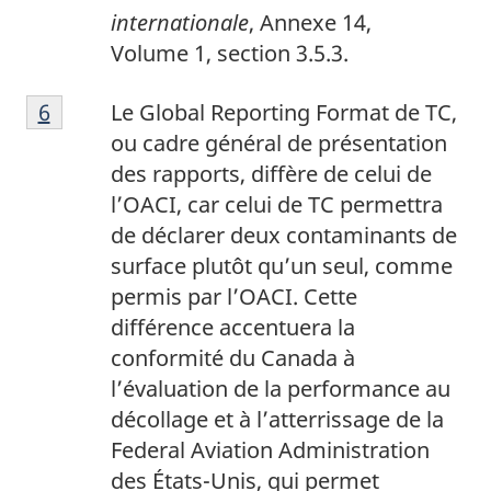
e
e
e
internationale
, Annexe 14,
d
p
3
Volume 1, section 3.5.3.
e
a
N
b
g
Retour à la référence de la note de bas de p
6
Le Global Reporting Format de TC,
o
a
e
ou cadre général de présentation
t
s
4
des rapports, diffère de celui de
e
d
l’OACI, car celui de TC permettra
d
e
de déclarer deux contaminants de
e
p
surface plutôt qu’un seul, comme
b
a
permis par l’OACI. Cette
a
g
différence accentuera la
s
e
conformité du Canada à
d
5
l’évaluation de la performance au
e
décollage et à l’atterrissage de la
p
Federal Aviation Administration
a
des États-Unis, qui permet