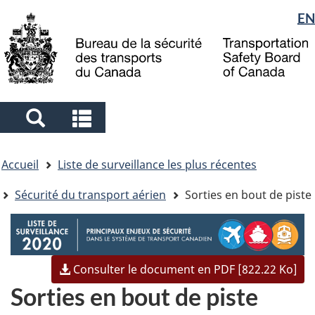
Sélection
EN
Skip
Skip
Passer
to
to
à
de
main
"About
la
la
content
government"
version
langue
HTML
simplifiée
Search
Search
and
and
Vous
menus
menus
Accueil
Liste de surveillance les plus récentes
êtes
ici
Sécurité du transport aérien
Sorties en bout de piste
Image
Consulter le document en PDF [822.22 Ko]
Sorties en bout de piste