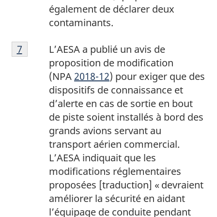
g
également de déclarer deux
e
contaminants.
6
N
Retour à la référence de la note de bas de p
7
L’AESA a publié un avis de
o
proposition de modification
t
(NPA
2018-12
) pour exiger que des
e
dispositifs de connaissance et
d
d’alerte en cas de sortie en bout
e
de piste soient installés à bord des
b
grands avions servant au
a
transport aérien commercial.
s
L’AESA indiquait que les
d
modifications réglementaires
e
proposées [traduction] « devraient
p
améliorer la sécurité en aidant
a
l’équipage de conduite pendant