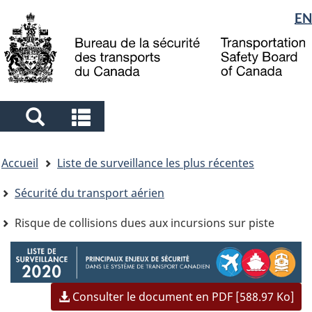
Sélection
EN
Skip
Skip
Passer
to
to
à
de
main
"About
la
la
content
government"
version
langue
HTML
simplifiée
Search
Search
and
and
Vous
menus
menus
Accueil
Liste de surveillance les plus récentes
êtes
ici
Sécurité du transport aérien
Risque de collisions dues aux incursions sur piste
Image
Consulter le document en PDF [588.97 Ko]