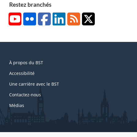
Restez branchés
YouTube
Flickr
Facebook
LinkedIn
RSS
X/Twitter
About
À propos du BST
this
site
Accessibilité
Une carrière avec le BST
Contactez-nous
Médias