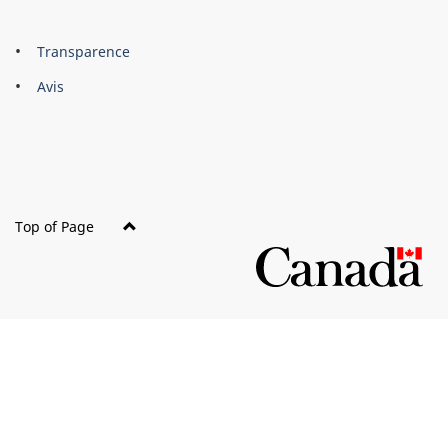
About
Brand
Transparence
this
Avis
site
Top of Page