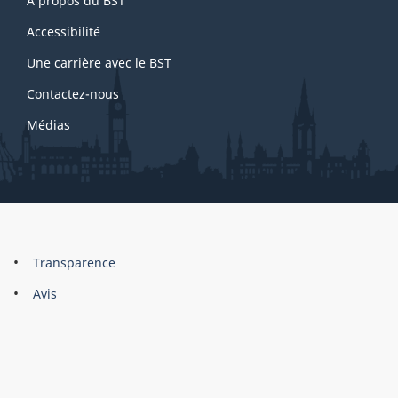
À propos du BST
this
3
site
Accessibilité
Une carrière avec le BST
Contactez-nous
Médias
About
Brand
Transparence
this
Avis
site