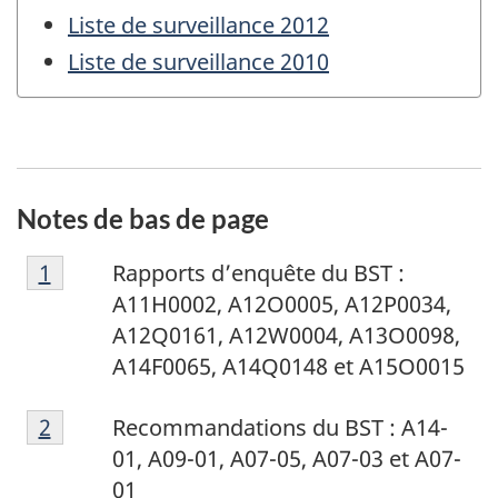
Liste de surveillance 2012
Liste de surveillance 2010
Notes de bas de page
N
Retour à la référence de la note de bas de p
1
Rapports d’enquête du BST :
o
A11H0002, A12O0005, A12P0034,
t
A12Q0161, A12W0004, A13O0098,
e
A14F0065, A14Q0148 et A15O0015
d
N
e
Retour à la référence de la note de bas de p
2
Recommandations du BST : A14-
o
b
01, A09-01, A07-05, A07-03 et A07-
t
a
01