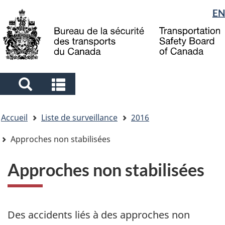
Sélection
EN
Skip
Skip
Passer
to
to
à
de
main
"About
la
la
content
government"
version
langue
HTML
simplifiée
Search
Search
and
and
Vous
menus
menus
Accueil
Liste de surveillance
2016
êtes
ici
Approches non stabilisées
Approches non stabilisées
Des accidents liés à des approches non