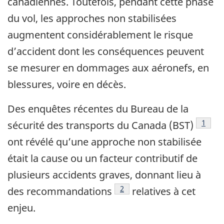
canadiennes. Toutefois, pendant cette phase
du vol, les approches non stabilisées
augmentent considérablement le risque
d’accident dont les conséquences peuvent
se mesurer en dommages aux aéronefs, en
blessures, voire en décès.
Des enquêtes récentes du Bureau de la
Note d
1
sécurité des transports du Canada (BST)
ont révélé qu’une approche non stabilisée
était la cause ou un facteur contributif de
plusieurs accidents graves, donnant lieu à
Note de bas de page
2
des recommandations
relatives à cet
enjeu.