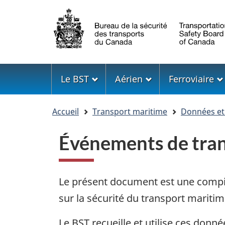
Sélection
de
la
langue
Menu
Le BST
Aérien
Ferroviaire
Vous
Accueil
Transport maritime
Données et 
êtes
ici
Événements de tran
Le présent document est une compi
sur la sécurité du transport maritim
Le BST recueille et utilise ces donn