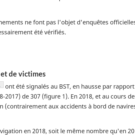
ents ne font pas l'objet d'enquêtes officielle
ssairement été vérifiés.
et de victimes
Note de bas de page
1
ont été signalés au BST, en hausse par rapport
2017) de 307 (figure 1). En 2018, et au cours d
on (contrairement aux accidents à bord de navire
avigation en 2018, soit le même nombre qu'en 201