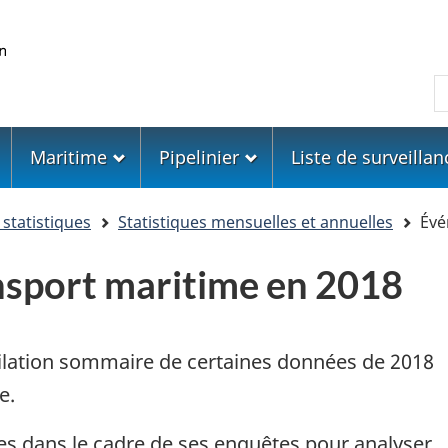
Skip
Skip
Passer
to
to
à
main
"About
la
R
content
government"
version
HTML
simplifiée
Maritime
Pipelinier
Liste de surveillan
statistiques
Statistiques mensuelles et annuelles
Évé
sport maritime en 2018
lation sommaire de certaines données de 2018
e.
ées dans le cadre de ses enquêtes pour analyser