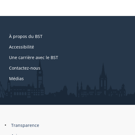
e
p
a
About
g
À propos du BST
this
e
1
site
Accessibilité
Une carrière avec le BST
Contactez-nous
Médias
About
Brand
Transparence
this