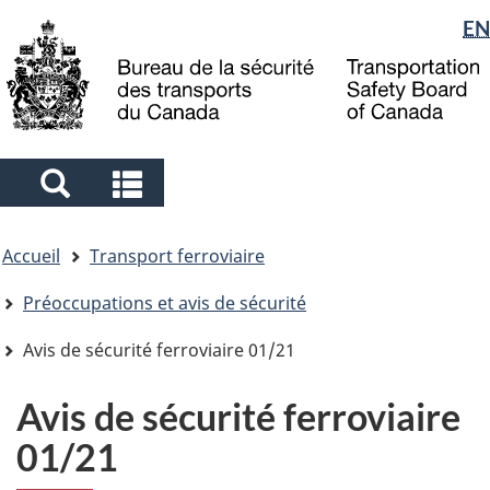
Sélection
EN
Skip
Skip
Passer
to
to
à
de
main
"About
la
la
content
government"
version
langue
HTML
simplifiée
Search
Search
and
and
Vous
menus
menus
Accueil
Transport ferroviaire
êtes
ici
Préoccupations et avis de sécurité
Avis de sécurité ferroviaire 01/21
Avis de sécurité ferroviaire
01/21