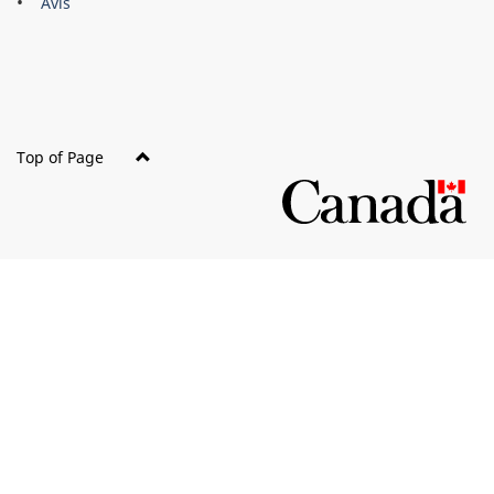
Avis
site
Top of Page