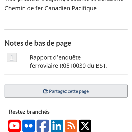
Chemin de fer Canadien Pacifique
Notes de bas de page
N
Retour à la référence de la note de bas de p
1
Rapport d’enquête
o
ferroviaire R05T0030 du BST.
t
e
d
Partagez cette page
e
b
a
Restez branchés
s
YouTube
Flickr
Facebook
LinkedIn
RSS
X/Twitter
d