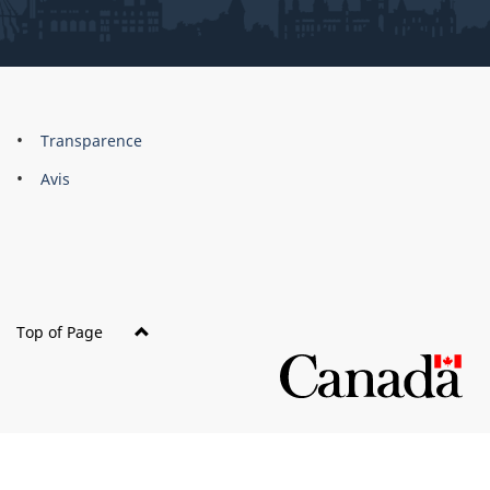
About
Brand
Transparence
this
Avis
site
Top of Page