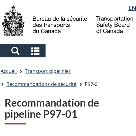
Sélection
EN
Skip
Skip
Passer
to
to
à
de
main
"About
la
la
content
government"
version
langue
HTML
simplifiée
Search
Search
and
and
Vous
menus
menus
Accueil
Transport pipelinier
êtes
ici
Recommandations de sécurité
P97-01
Recommandation de
pipeline P97-01