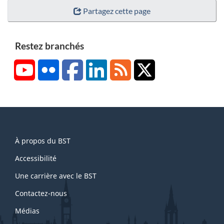
Partagez cette page
Restez branchés
YouTube
Flickr
Facebook
LinkedIn
RSS
X/Twitter
About
À propos du BST
this
site
Accessibilité
Une carrière avec le BST
Contactez-nous
Médias