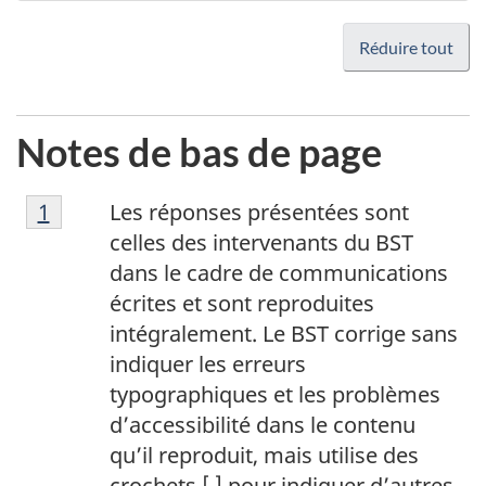
Réduire tout
Notes de bas de page
1
Return to footnote
1
referrer
Les réponses présentées sont
celles des intervenants du BST
dans le cadre de communications
écrites et sont reproduites
intégralement. Le BST corrige sans
indiquer les erreurs
typographiques et les problèmes
d’accessibilité dans le contenu
qu’il reproduit, mais utilise des
crochets [ ] pour indiquer d’autres