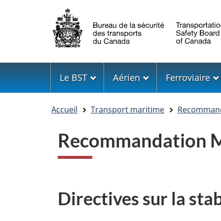
Sélection
de
la
langue
Menu
Le BST
Aérien
Ferroviaire
Vous
Accueil
Transport maritime
Recommanda
êtes
ici
Recommandation M
Directives sur la stab