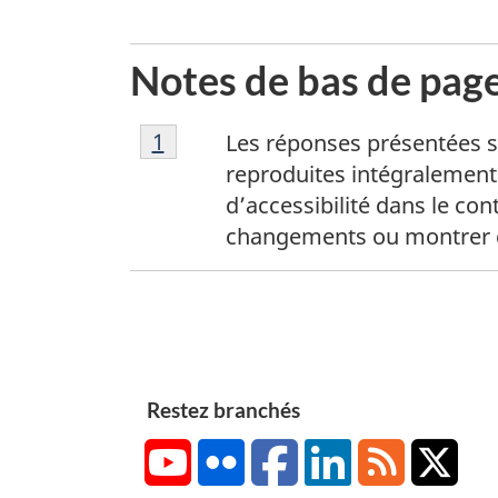
Notes de bas de pag
1
Return to footnote
1
referrer
Les réponses présentées s
reproduites intégralement.
d’accessibilité dans le con
changements ou montrer qu’
Restez branchés
YouTube
Flickr
Facebook
LinkedIn
RSS
X/Tw