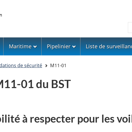
Skip
Skip
Passer
to
to
à
main
"About
la
R
content
government"
version
HTML
simplifiée
Maritime
Pipelinier
Liste de surveillan
tions de sécurité
M11-01
11-01 du BST
ilité à respecter pour les vo