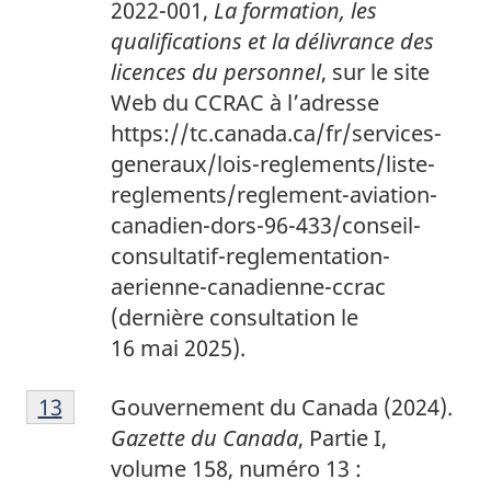
2022-001,
La formation, les
qualifications et la délivrance des
licences du personnel
, sur le site
Web du CCRAC à l’adresse
https://tc.canada.ca/fr/services-
generaux/lois-reglements/liste-
reglements/reglement-aviation-
canadien-dors-96-433/conseil-
consultatif-reglementation-
aerienne-canadienne-ccrac
(dernière consultation le
16 mai 2025).
1
Return to footnote
13
referrer
Gouvernement du Canada (2024).
3
Gazette du Canada
, Partie I,
volume 158, numéro 13 :