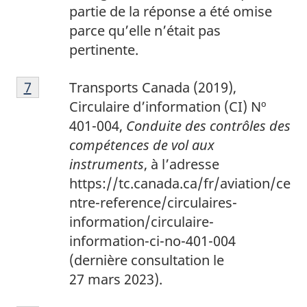
partie de la réponse a été omise
parce qu’elle n’était pas
pertinente.
7
Return to footnote
7
referrer
Transports Canada (2019),
Circulaire d’information (CI) Nº
401-004,
Conduite des contrôles des
compétences de vol aux
instruments
, à l’adresse
https://tc.canada.ca/fr/aviation/ce
ntre-reference/circulaires-
information/circulaire-
information-ci-no-401-004
(dernière consultation le
27 mars 2023).