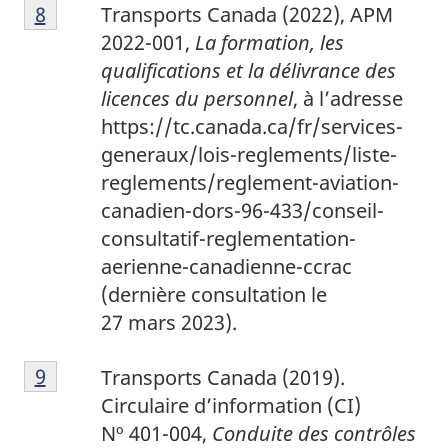
8
Return to footnote
8
referrer
Transports Canada (2022), APM
2022-001,
La formation, les
qualifications et la délivrance des
licences du personnel
, à l’adresse
https://tc.canada.ca/fr/services-
generaux/lois-reglements/liste-
reglements/reglement-aviation-
canadien-dors-96-433/conseil-
consultatif-reglementation-
aerienne-canadienne-ccrac
(dernière consultation le
27 mars 2023).
9
Return to footnote
9
referrer
Transports Canada (2019).
Circulaire d’information (CI)
Nº 401-004,
Conduite des contrôles