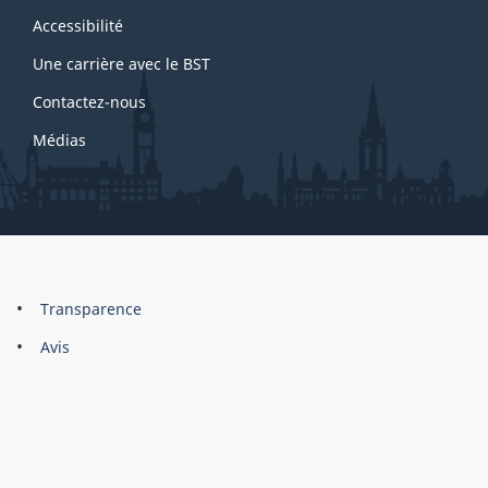
site
Accessibilité
Une carrière avec le BST
Contactez-nous
Médias
About
Brand
Transparence
this
Avis
site