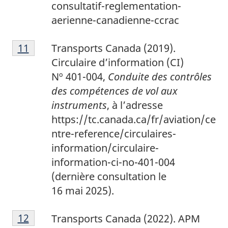
consultatif-reglementation-
aerienne-canadienne-ccrac
1
Return to footnote
11
referrer
Transports Canada (2019).
1
Circulaire d’information (CI)
Nº 401-004,
Conduite des contrôles
des compétences de vol aux
instruments
, à l’adresse
https://tc.canada.ca/fr/aviation/ce
ntre-reference/circulaires-
information/circulaire-
information-ci-no-401-004
(dernière consultation le
16 mai 2025).
1
Return to footnote
12
referrer
Transports Canada (2022). APM
2