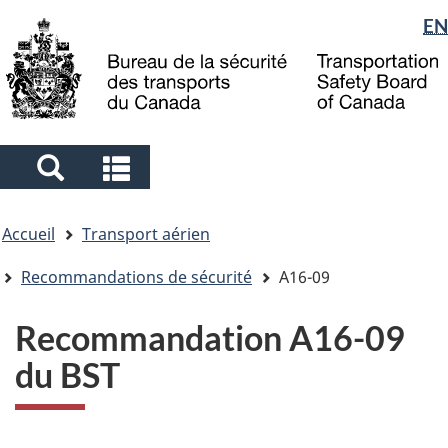
Sélection
EN
Skip
Skip
Passer
to
to
à
de
main
"About
la
la
content
government"
version
langue
HTML
simplifiée
Search
Search
and
and
Vous
menus
menus
Accueil
Transport aérien
êtes
ici
Recommandations de sécurité
A16-09
Recommandation A16-09
du BST