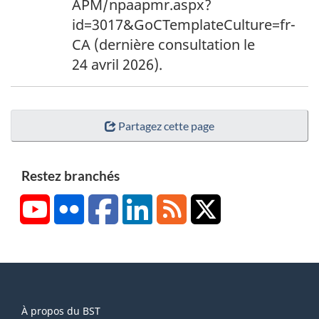
APM/npaapmr.aspx?
id=3017&GoCTemplateCulture=fr-
CA (dernière consultation le
24 avril 2026).
Partagez cette page
Restez branchés
YouTube
Flickr
Facebook
LinkedIn
RSS
X/Twitter
About
À propos du BST
this