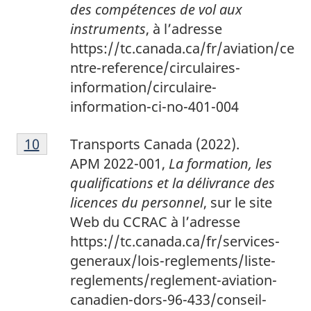
des compétences de vol aux
instruments
, à l’adresse
https://tc.canada.ca/fr/aviation/ce
ntre-reference/circulaires-
information/circulaire-
information-ci-no-401-004
1
Return to footnote
10
referrer
Transports Canada (2022).
0
APM 2022-001,
La formation, les
qualifications et la délivrance des
licences du personnel
, sur le site
Web du CCRAC à l’adresse
https://tc.canada.ca/fr/services-
generaux/lois-reglements/liste-
reglements/reglement-aviation-
canadien-dors-96-433/conseil-