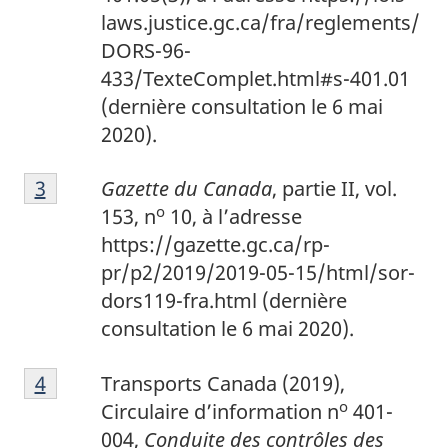
laws.justice.gc.ca/fra/reglements/
DORS-96-
433/TexteComplet.html#s-401.01
(dernière consultation le 6 mai
2020).
3
Return to footnote
3
referrer
Gazette du Canada
, partie II, vol.
o
153, n
10, à l’adresse
https://gazette.gc.ca/rp-
pr/p2/2019/2019-05-15/html/sor-
dors119-fra.html (dernière
consultation le 6 mai 2020).
4
Return to footnote
4
referrer
Transports Canada (2019),
o
Circulaire d’information n
401-
004,
Conduite des contrôles des