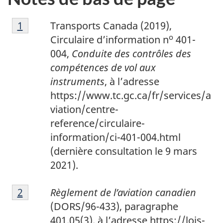
1
Return to footnote
1
referrer
Transports Canada (2019),
o
Circulaire d’information n
401-
004,
Conduite des contrôles des
compétences de vol aux
instruments
, à l’adresse
https://www.tc.gc.ca/fr/services/a
viation/centre-
reference/circulaire-
information/ci-401-004.html
(dernière consultation le 9 mars
2021).
2
Return to footnote
2
referrer
Règlement de l’aviation canadien
(DORS/96-433), paragraphe
401.05(3), à l’adresse https://lois-