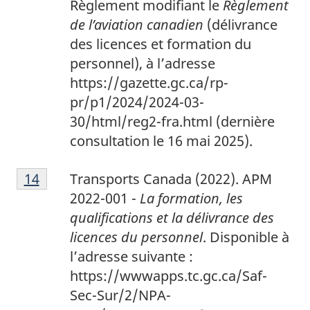
Règlement modifiant le
Règlement
de l’aviation canadien
(délivrance
des licences et formation du
personnel), à l’adresse
https://gazette.gc.ca/rp-
pr/p1/2024/2024-03-
30/html/reg2-fra.html (dernière
consultation le 16 mai 2025).
1
Return to footnote
14
referrer
Transports Canada (2022). APM
4
2022-001 -
La formation, les
qualifications et la délivrance des
licences du personnel
. Disponible à
l’adresse suivante :
https://wwwapps.tc.gc.ca/Saf-
Sec-Sur/2/NPA-