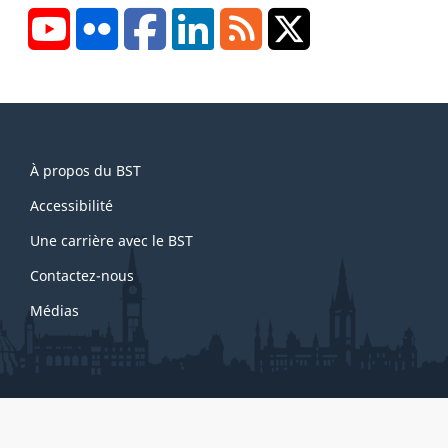
YouTube
Flickr
Facebook
LinkedIn
RSS
X/Twitter
About
À propos du BST
this
site
Accessibilité
Une carrière avec le BST
Contactez-nous
Médias