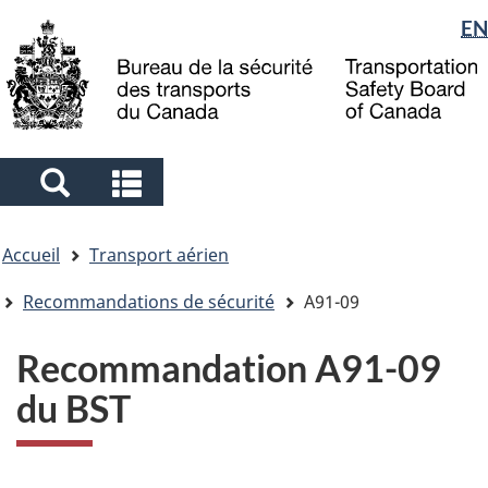
Sélection
EN
Skip
Skip
Passer
to
to
à
de
main
"About
la
la
content
government"
version
langue
HTML
simplifiée
Search
Search
and
and
Vous
menus
menus
Accueil
Transport aérien
êtes
ici
Recommandations de sécurité
A91-09
Recommandation A91-09
du BST