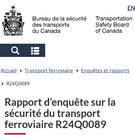
Sélection
EN
Skip
Skip
Passer
to
to
à
de
main
"About
la
la
content
government"
version
langue
HTML
simplifiée
Search
Search
and
and
Vous
menus
menus
Accueil
Transport ferroviaire
Enquêtes et rapports
êtes
ici
R24Q0089
Rapport d’enquête sur la
sécurité du transport
ferroviaire R24Q0089