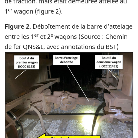
de traction
, mais était demeurée attelée au
er
1
wagon (figure 2).
Figure 2.
Déboîtement de la barre d’attelage
er
e
entre les 1
et 2
wagons (Source : Chemin
de fer QNS&L, avec annotations du BST)
Image