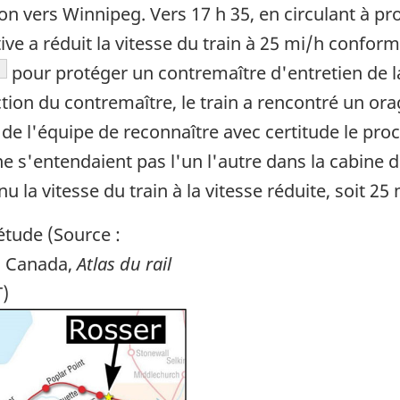
ndon vers Winnipeg. Vers 17 h 35, en circulant à 
ive a réduit la vitesse du train à 25 mi/h confo
ote de bas de page
pour protéger un contremaître d'entretien de la 
tion du contremaître, le train a rencontré un or
é de l'équipe de reconnaître avec certitude le proc
e s'entendaient pas l'un l'autre dans la cabine d
la vitesse du train à la vitesse réduite, soit 25 
étude (Source :
u Canada,
Atlas du rail
T)