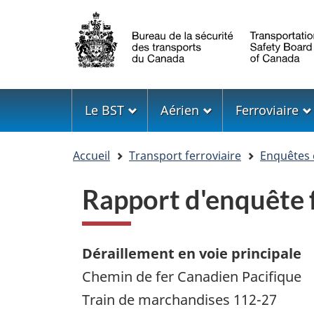
Sélection
de
la
langue
Menu
Le BST
Aérien
Ferroviaire
Vous
Accueil
Transport ferroviaire
Enquêtes 
êtes
ici
Rapport d'enquête
Déraillement en voie principale
Chemin de fer Canadien Pacifique
Train de marchandises 112-27