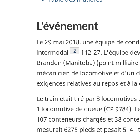
L'événement
Le 29 mai 2018, une équipe de condu
Note de bas de page
2
intermodal
112-27. L'équipe deva
Brandon (Manitoba) (point milliaire 
mécanicien de locomotive et d'un che
exigences relatives au repos et à la 
Le train était tiré par 3 locomotives
1 locomotive de queue (CP 9784). L
107 conteneurs chargés et 38 conte
mesurait 6275 pieds et pesait 5141 