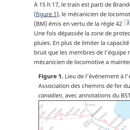
À 15 h 17, le train est parti de Bra
(
figure 1
), le mécanicien de locomot
N
3
(BM) émis en vertu de la règle 42
Une fois dépassée la zone de protec
pluies. En plus de limiter la capacit
bruit que les membres de l'équipe n
mécanicien de locomotive a maintenu 
Figure 1.
Lieu de l'événement à l'
Association des chemins de fer d
canadien
, avec annotations du BS
Image