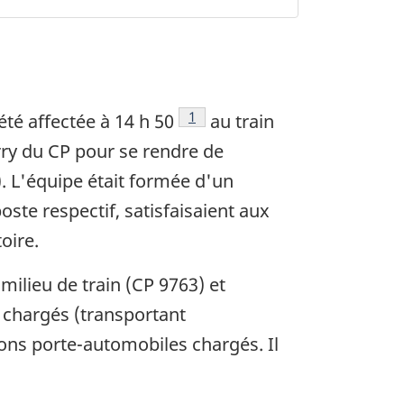
Note de bas de page
1
té affectée à 14 h 50
au train
erry du CP pour se rendre de
). L'équipe était formée d'un
oste respectif, satisfaisaient aux
oire.
 milieu de train (CP 9763) et
 chargés (transportant
ons porte-automobiles chargés. Il