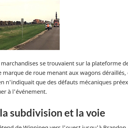
rchandises se trouvaient sur la plateforme de 
ne marque de roue menant aux wagons déraillés,
n n'indiquait que des défauts mécaniques préexi
buer à l'événement.
a subdivision et la voie
'étend de Winnipeg vers l'ouest jusqu'à Brandon