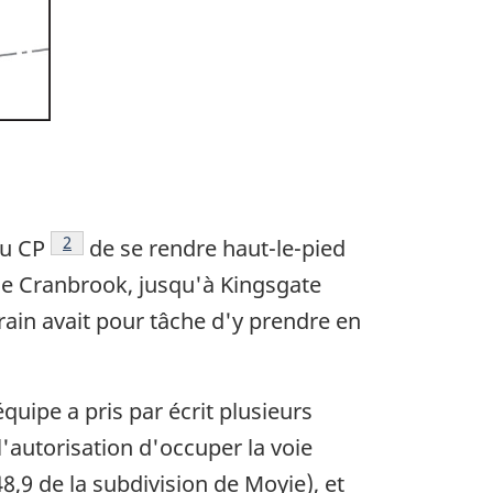
Note de bas de page
2
du CP
de se rendre haut-le-pied
n de Cranbrook, jusqu'à Kingsgate
train avait pour tâche d'y prendre en
équipe a pris par écrit plusieurs
l'autorisation d'occuper la voie
8,9 de la subdivision de Moyie), et