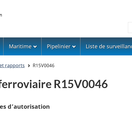
Skip
Skip
Passer
to
to
à
main
"About
la
R
content
government"
version
HTML
simplifiée
Maritime
Pipelinier
Liste de surveillan
et rapports
R15V0046
ferroviaire R15V0046
es d’autorisation