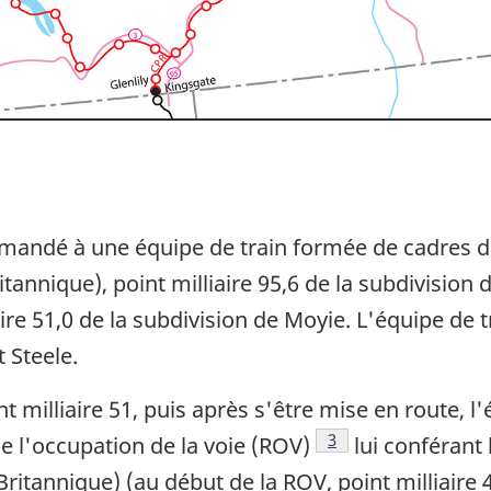
 demandé à une équipe de train formée de cadres 
itannique), point milliaire 95,6 de la subdivisio
ire 51,0 de la subdivision de Moyie. L'équipe de 
t Steele.
 milliaire 51, puis après s'être mise en route, l'
Note de bas de page
3
de l'occupation de la voie (ROV)
lui conférant 
Britannique) (au début de la ROV, point milliaire 4