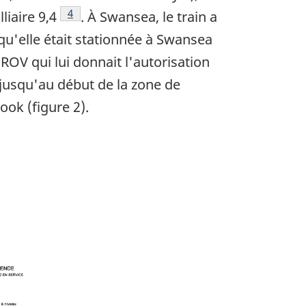
Note de bas de page
4
liaire 9,4
. À Swansea, le train a
qu'elle était stationnée à Swansea
 ROV qui lui donnait l'autorisation
 jusqu'au début de la zone de
ook (figure 2).