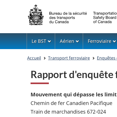
Sélection
de
la
langue
Menu
Le BST
Aérien
Ferroviaire
Vous
Accueil
Transport ferroviaire
Enquêtes 
êtes
ici
Rapport d'enquête 
Mouvement qui dépasse les limit
Chemin de fer Canadien Pacifique
Train de marchandises 672-024