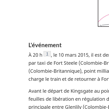
L'événement
Note de bas de page
1
À 20 h
, le 10 mars 2015, il est
par taxi de Fort Steele (Colombie-Br
(Colombie-Britannique), point millia
charge le train et de retourner à For
Avant le départ de Kingsgate au point
feuilles de libération en régulation 
principale entre Glenlily (Colombie-