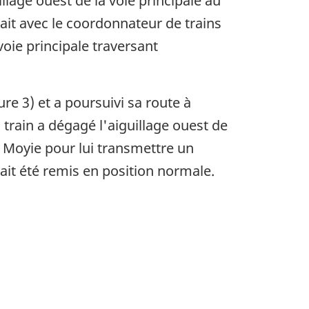
illage ouest de la voie principale au
t avec le coordonnateur de trains
 voie principale traversant
re 3) et a poursuivi sa route à
 train a dégagé l'aiguillage ouest de
e Moyie pour lui transmettre un
vait été remis en position normale.