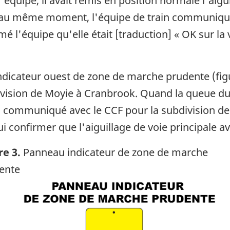
 l'équipe, il avait remis en position normale l'aigu
 au même moment, l'équipe de train communiquai
rmé l'équipe qu'elle était [traduction] « OK sur la
indicateur ouest de zone de marche prudente (figu
division de Moyie à Cranbrook. Quand la queue du
in a communiqué avec le CCF pour la subdivision d
 bas de page
ui confirmer que l'aiguillage de voie principale a
re 3.
Panneau indicateur de zone de marche
ente
ge