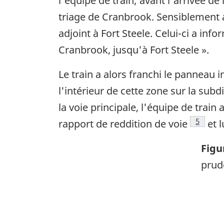
l'équipe de train; avant l'arrivée de
triage de Cranbrook. Sensiblement
adjoint à Fort Steele. Celui-ci a info
Cranbrook, jusqu'à Fort Steele ».
Le train a alors franchi le panneau 
l'intérieur de cette zone sur la sub
la voie principale, l'équipe de tra
Note de
5
rapport de reddition de voie
et l
Figu
prud
Ima