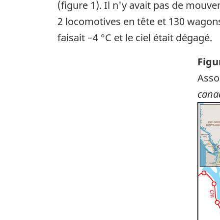
(figure 1). Il n'y avait pas de mouv
2 locomotives en tête et 130 wagons
faisait −4 °C et le ciel était dégagé.
Figu
Asso
cana
Ima