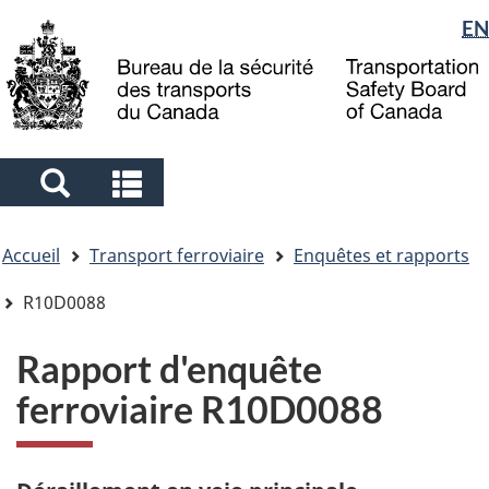
Sélection
EN
Skip
Skip
Passer
to
to
à
de
main
"About
la
la
content
government"
version
langue
HTML
simplifiée
Search
Search
and
and
Vous
menus
menus
Accueil
Transport ferroviaire
Enquêtes et rapports
êtes
ici
R10D0088
Rapport d'enquête
ferroviaire R10D0088