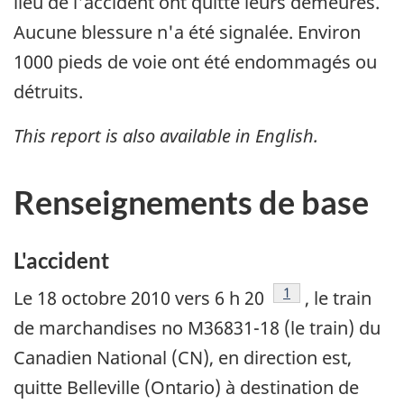
lieu de l'accident ont quitté leurs demeures.
Aucune blessure n'a été signalée. Environ
1000 pieds de voie ont été endommagés ou
détruits.
This report is also available in English.
Renseignements de base
L'accident
Note de bas de pag
1
Le 18 octobre 2010 vers 6 h 20
, le train
de marchandises no M36831-18 (le train) du
Canadien National (CN), en direction est,
quitte Belleville (Ontario) à destination de