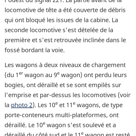
locomotive de tête a été couverte de débris
qui ont bloqué les issues de la cabine. La
seconde locomotive s'est dételée de la
première et s'est retrouvée inclinée dans le
fossé bordant la voie.
Les wagons à deux niveaux de chargement
er
e
(du 1
wagon au 9
wagon) ont perdu leurs
bogies, ont déraillé et se sont empilés sur
l'emprise et par-dessus les locomotives (voir
e
e
la
photo 2
). Les 10
et 11
wagons, de type
porte-conteneurs multi-plateformes, ont
e
déraillé. Le 10
wagon s'est soulevé et a
e
déraillé du côté sud et le 11
wagon est resté