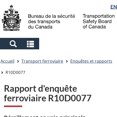
Sélection
EN
Skip
Skip
Passer
to
to
à
de
main
"About
la
la
content
government"
version
langue
HTML
simplifiée
Search
Search
and
and
Vous
menus
menus
Accueil
Transport ferroviaire
Enquêtes et rapports
êtes
ici
R10D0077
Rapport d'enquête
ferroviaire R10D0077