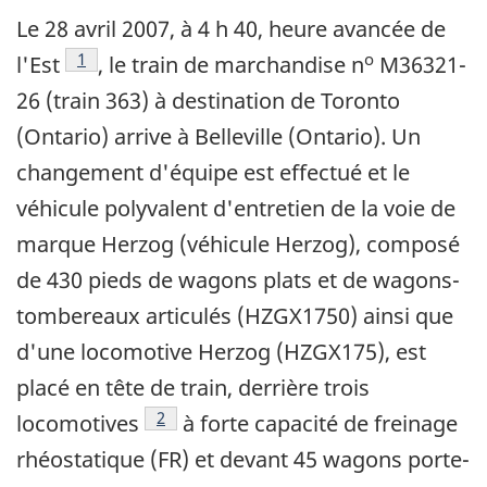
Le 28 avril 2007, à 4 h 40, heure avancée de
Note de bas de page
1
o
l'Est
, le train de marchandise n
M36321-
26 (train 363) à destination de Toronto
(Ontario) arrive à Belleville (Ontario). Un
changement d'équipe est effectué et le
véhicule polyvalent d'entretien de la voie de
marque Herzog (véhicule Herzog), composé
de 430 pieds de wagons plats et de wagons-
tombereaux articulés (HZGX1750) ainsi que
d'une locomotive Herzog (HZGX175), est
placé en tête de train, derrière trois
Note de bas de page
2
locomotives
à forte capacité de freinage
rhéostatique (FR) et devant 45 wagons porte-