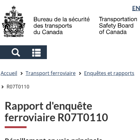
Sélection
EN
Skip
Skip
Passer
to
to
à
de
main
"About
la
la
content
government"
version
langue
HTML
simplifiée
Search
Search
and
and
Vous
menus
menus
Accueil
Transport ferroviaire
Enquêtes et rapports
êtes
ici
R07T0110
Rapport d'enquête
ferroviaire R07T0110