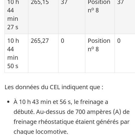
10 h
265,15
37
Position
37
o
44
n
8
min
27 s
10 h
265,27
0
Position
0
o
44
n
8
min
50 s
Les données du CEL indiquent que :
À 10 h 43 min et 56 s, le freinage a
débuté. Au-dessus de 700 ampères (A) de
freinage rhéostatique étaient générés par
chaque locomotive.