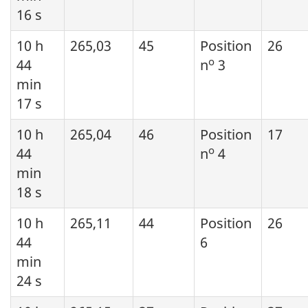
16 s
10 h
265,03
45
Position
26
o
44
n
3
min
17 s
10 h
265,04
46
Position
17
o
44
n
4
min
18 s
10 h
265,11
44
Position
26
44
6
min
24 s