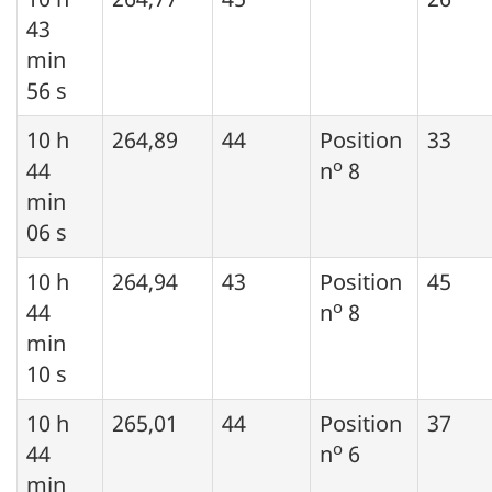
43
min
56 s
10 h
264,89
44
Position
33
o
44
n
8
min
06 s
10 h
264,94
43
Position
45
o
44
n
8
min
10 s
10 h
265,01
44
Position
37
o
44
n
6
min