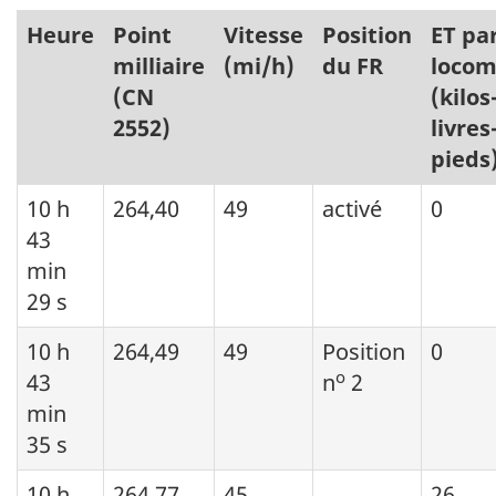
Heure
Point
Vitesse
Position
ET pa
milliaire
(mi/h)
du FR
locom
(CN
(kilos
2552)
livres
pieds
10 h
264,40
49
activé
0
43
min
29 s
10 h
264,49
49
Position
0
o
43
n
2
min
35 s
10 h
264,77
45
26