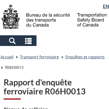
Sélection
EN
Skip
Skip
Passer
to
to
à
de
main
"About
la
la
content
government"
version
langue
HTML
simplifiée
Search
Search
and
and
Vous
menus
menus
Accueil
Transport ferroviaire
Enquêtes et rapports
êtes
ici
R06H0013
Rapport d'enquête
ferroviaire R06H0013