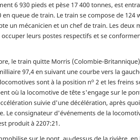
ent 6 930 pieds et pèse 17 400 tonnes, est entra
810 en queue de train. Le train se compose de 12
te un mécanicien et un chef de train. Les deux
pour occuper leurs postes respectifs et se confor
bre, le train quitte Morris (Colombie-Britannique)
illiaire 97,4 en suivant une courbe vers la gauch
o
ocomotives sont à la position n
2 et les freins 
t où la locomotive de tête s'engage sur le pont.
 accélération suivie d'une décélération, après qu
e. Le consignateur d'événements de la locomotiv
st produit à 2207:21.
mobilise sur le pont, au-dessus de la rivière, en 