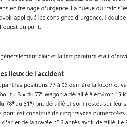
eds en freinage d'urgence. La queue du train s'e
avoir appliqué les consignes d'urgence, l'équip
 l'ouest du pont.
 généralement clair et la température était d'env
es lieux de l'accident
nt les positions 77 à 96 derrière la locomotive d
e
 bout « B » du 77
wagon a déraillé à environ 15 
e
e
du 78
au 81
) ont déraillé et sont restés sur leu
 Le pont est constitué de cinq travées numérotées
o
e d'acier de la travée n
2 après avoir déraillé. Le 