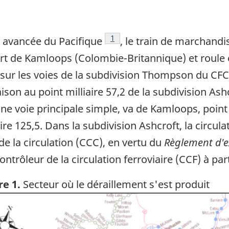
Note de bas de page
1
re avancée du Pacifique
, le train de marchandi
rt de Kamloops (Colombie-Britannique) et roule 
sur les voies de la subdivision Thompson du CFCP
 liaison au point milliaire 57,2 de la subdivision A
ne voie principale simple, va de Kamloops, point 
re 125,5. Dans la subdivision Ashcroft, la circula
 la circulation (CCC), en vertu du
Règlement d'e
contrôleur de la circulation ferroviaire (CCF) à pa
re 1.
Secteur où le déraillement s'est produit
ge