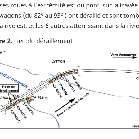
ur ses roues à l'extrémité est du pont, sur la travée
e
e
 wagons (du 82
au 93
) ont déraillé et sont to
a rive est, et les 6 autres atterrissant dans la riviè
re 2.
Lieu du déraillement
ge