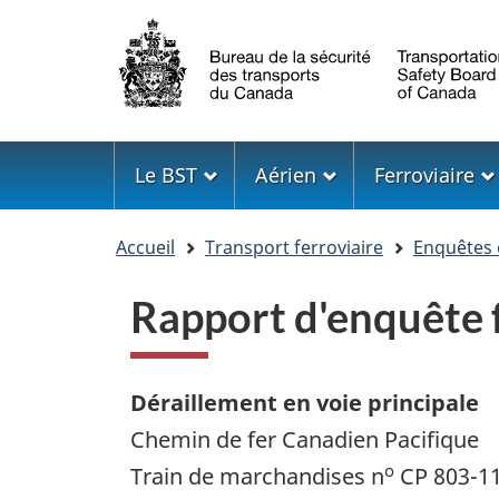
Sélection
de
la
langue
Menu
Le BST
Aérien
Ferroviaire
Vous
Accueil
Transport ferroviaire
Enquêtes 
êtes
ici
Rapport d'enquête 
Déraillement en voie principale
Chemin de fer Canadien Pacifique
o
Train de marchandises n
CP 803-1