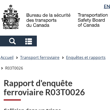
Sélection
EN
Skip
Skip
Passer
to
to
à
de
main
"About
la
la
content
government"
version
langue
HTML
simplifiée
Search
Search
and
and
Vous
menus
menus
Accueil
Transport ferroviaire
Enquêtes et rapports
êtes
ici
R03T0026
Rapport d'enquête
ferroviaire R03T0026