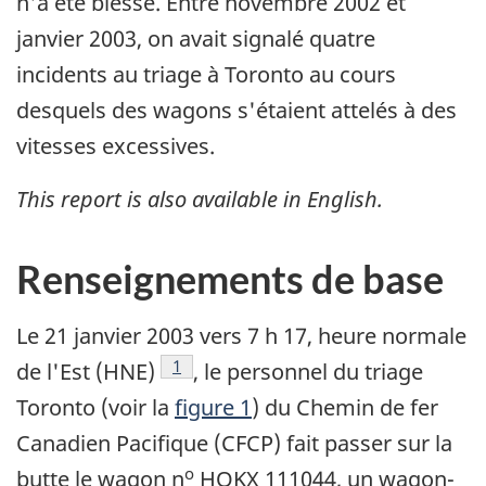
n'a été blessé. Entre novembre 2002 et
janvier 2003, on avait signalé quatre
incidents au triage à Toronto au cours
desquels des wagons s'étaient attelés à des
vitesses excessives.
This report is also available in English.
Renseignements de base
Le 21 janvier 2003 vers 7 h 17, heure normale
Note de bas de page
1
de l'Est (HNE)
, le personnel du triage
Toronto (voir la
figure 1
) du Chemin de fer
Canadien Pacifique (CFCP) fait passer sur la
o
butte le wagon n
HOKX 111044, un wagon-