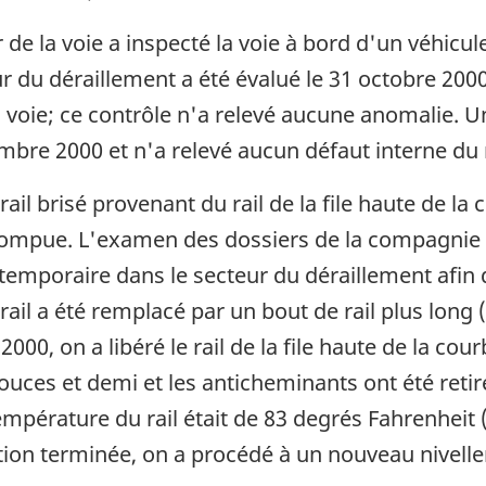
 de la voie a inspecté la voie à bord d'un véhicule
ur du déraillement a été évalué le 31 octobre 200
a voie; ce contrôle n'a relevé aucune anomalie. U
cembre 2000 et n'a relevé aucun défaut interne du r
il brisé provenant du rail de la file haute de la 
mpue. L'examen des dossiers de la compagnie a
 de page
 temporaire dans le secteur du déraillement afin
ail a été remplacé par un bout de rail plus long (
00, on a libéré le rail de la file haute de la cou
 pouces et demi et les anticheminants ont été re
température du rail était de 83 degrés Fahrenheit
ration terminée, on a procédé à un nouveau nivelle