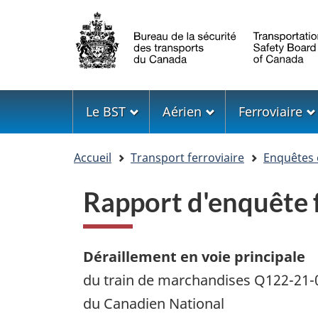
Sélection
de
la
langue
Menu
Le BST
Aérien
Ferroviaire
Vous
Accueil
Transport ferroviaire
Enquêtes 
êtes
ici
Rapport d'enquête
Déraillement en voie principale
du train de marchandises Q122-21-
du Canadien National