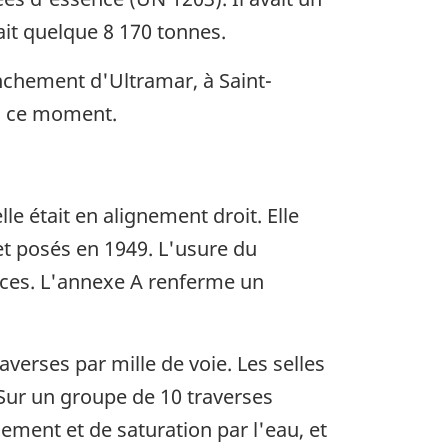
it quelque 8 170 tonnes.
anchement d'Ultramar, à Saint-
 à ce moment.
 bas de page
lle était en alignement droit. Elle
 et posés en 1949. L'usure du
ances. L'annexe A renferme un
verses par mille de voie. Les selles
 Sur un groupe de 10 traverses
ement et de saturation par l'eau, et