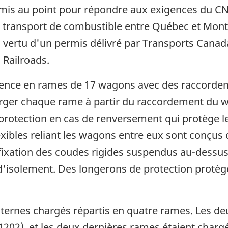
t mis au point pour répondre aux exigences du C
 de transport de combustible entre Québec et Mon
n vertu d'un permis délivré par Transports Cana
 Railroads.
ence en rames de 17 wagons avec des raccorde
ger chaque rame à partir du raccordement du wa
rotection en cas de renversement qui protège le
xibles reliant les wagons entre eux sont conçus
fixation des coudes rigides suspendus au-dessus
d'isolement. Des longerons de protection protège
iternes chargés répartis en quatre rames. Les d
202), et les deux dernières rames étaient chargé