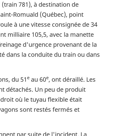
(train 781), à destination de
Saint-Romuald (Québec), point
 roule à une vitesse consignée de 34
t milliaire 105,5, avec la manette
n freinage d'urgence provenant de la
té dans la conduite du train ou dans
e
e
ons, du 51
au 60
, ont déraillé. Les
ont détachés. Un peu de produit
oit où le tuyau flexible était
 wagons sont restés fermés et
nent par suite de l'incident. La