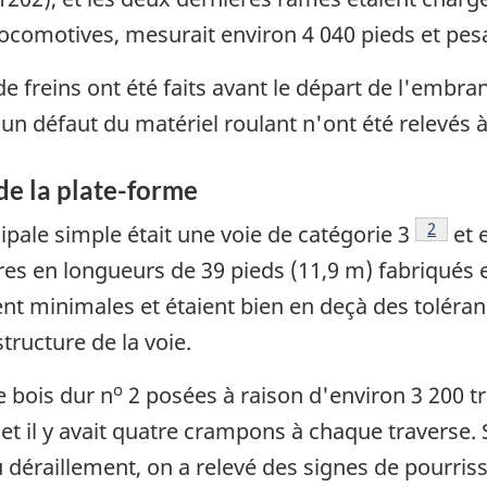
ocomotives, mesurait environ 4 040 pieds et pesa
de freins ont été faits avant le départ de l'embr
un défaut du matériel roulant n'ont été relevés
 de la plate-forme
Note de
2
ncipale simple était une voie de catégorie 3
et e
livres en longueurs de 39 pieds (11,9 m) fabriqués
ent minimales et étaient bien en deçà des tolér
ructure de la voie.
o
e bois dur n
2 posées à raison d'environ 3 200 tra
 et il y avait quatre crampons à chaque traverse.
 déraillement, on a relevé des signes de pourriss