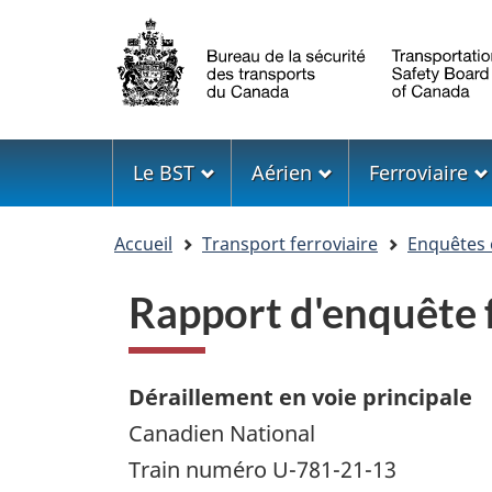
Sélection
de
la
langue
Menu
Le BST
Aérien
Ferroviaire
Vous
Accueil
Transport ferroviaire
Enquêtes 
êtes
ici
Rapport d'enquête
Déraillement en voie principale
Canadien National
Train numéro U-781-21-13