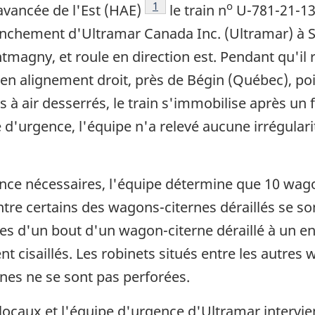
Note de bas de page
1
o
 avancée de l'Est (HAE)
le train n
U-781-21-13 
anchement d'Ultramar Canada Inc. (Ultramar) à 
ntmagny, et roule en direction est. Pendant qu'il
en alignement droit, près de Bégin (Québec), poin
ns à air desserrés, le train s'immobilise après u
 d'urgence, l'équipe n'a relevé aucune irrégulari
ence nécessaires, l'équipe détermine que 10 wag
tre certains des wagons-citernes déraillés se s
s d'un bout d'un wagon-citerne déraillé à un endr
nt cisaillés. Les robinets situés entre les autres
rnes ne se sont pas perforées.
 locaux et l'équipe d'urgence d'Ultramar intervien