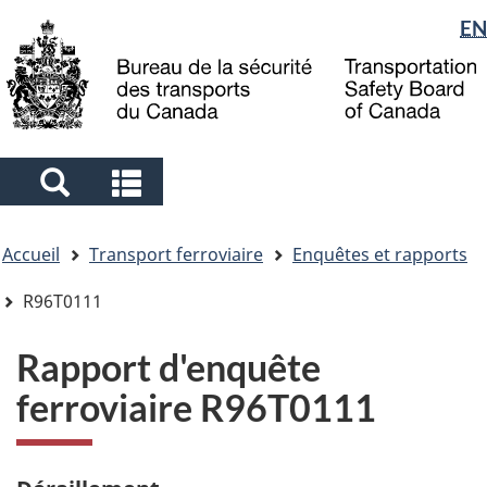
Sélection
EN
Skip
Skip
Passer
to
to
à
de
main
"About
la
la
content
government"
version
langue
HTML
simplifiée
Search
Search
and
and
Vous
menus
menus
Accueil
Transport ferroviaire
Enquêtes et rapports
êtes
ici
R96T0111
Rapport d'enquête
ferroviaire R96T0111