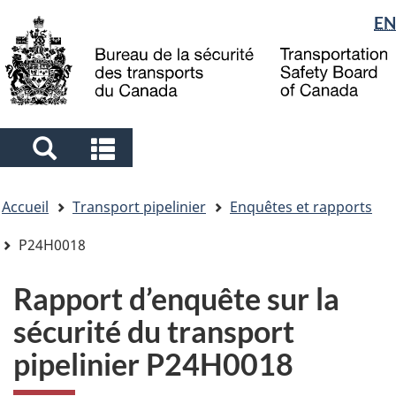
Sélection
EN
Skip
Skip
Passer
to
to
à
de
main
"About
la
la
content
government"
version
langue
HTML
simplifiée
Search
Search
and
and
Vous
menus
menus
Accueil
Transport pipelinier
Enquêtes et rapports
êtes
ici
P24H0018
Rapport d’enquête sur la
sécurité du transport
pipelinier P24H0018