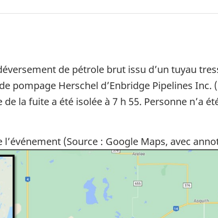
bas de page
 déversement de pétrole brut issu d’un tuyau tres
n de pompage Herschel d’Enbridge Pipelines Inc. 
 de la fuite a été isolée à 7 h 55. Personne n’a é
de l’événement (Source : Google Maps, avec anno