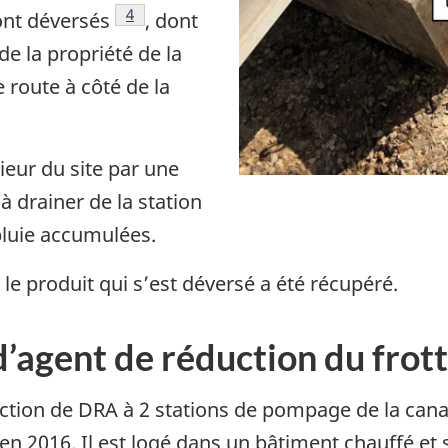
Note de bas de page
4
ont déversés
, dont
e la propriété de la
 route à côté de la
rieur du site par une
à drainer de la station
pluie accumulées.
 le produit qui s’est déversé a été récupéré.
d’agent de réduction du fro
ection de DRA à 2 stations de pompage de la canal
en 2016. Il est logé dans un bâtiment chauffé et