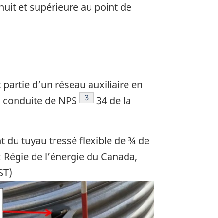
nuit et supérieure au point de
t partie d’un réseau auxiliaire en
 de page
Note de bas de page
3
 conduite de NPS
34 de la
du tuyau tressé flexible de ¾ de
 Régie de l’énergie du Canada,
ST)