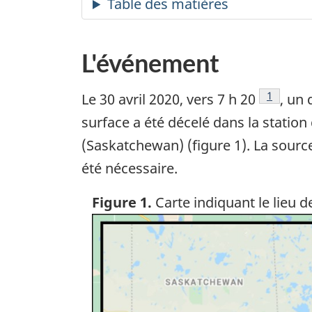
L'événement
Note de 
1
Le 30 avril 2020, vers 7 h 20
, un
surface a été décelé dans la statio
(Saskatchewan) (figure 1). La source
été nécessaire.
Figure 1.
Carte indiquant le lieu 
Image