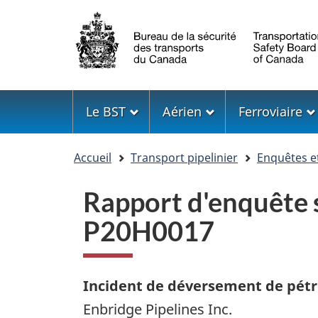
Sélection
de
la
langue
Menu
Le BST
Aérien
Ferroviaire
Vous
Accueil
Transport pipelinier
Enquêtes e
êtes
ici
Rapport d'enquête s
P20H0017
Incident de déversement de pétr
Enbridge Pipelines Inc.