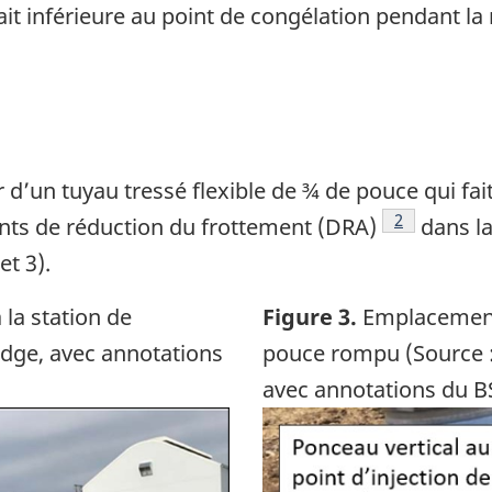
it inférieure au point de congélation pendant la 
r d’un tuyau tressé flexible de ¾ de pouce qui fai
Note de bas
2
gents de réduction du frottement (DRA)
dans la
et 3).
 la station de
Figure 3.
Emplacement 
dge, avec annotations
pouce rompu (Source :
avec annotations du B
Image