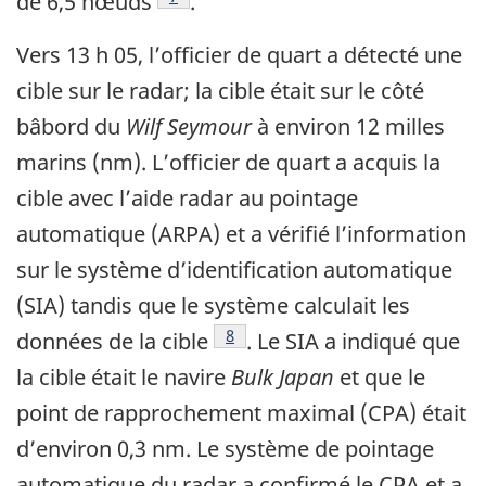
de 6,5 nœuds
.
Vers 13 h 05, l’officier de quart a détecté une
cible sur le radar; la cible était sur le côté
bâbord du
Wilf Seymour
à environ 12 milles
marins (nm). L’officier de quart a acquis la
cible avec l’aide radar au pointage
automatique (ARPA) et a vérifié l’information
sur le système d’identification automatique
(SIA) tandis que le système calculait les
Note de bas de page
8
données de la cible
. Le SIA a indiqué que
la cible était le navire
Bulk Japan
et que le
point de rapprochement maximal (CPA) était
d’environ 0,3 nm. Le système de pointage
automatique du radar a confirmé le CPA et a