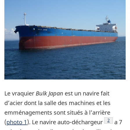
Le vraquier
Bulk Japan
est un navire fait
d’acier dont la salle des machines et les
emménagements sont situés à l’arrière
Note de ba
2
(
photo 1
). Le navire auto-déchargeur
a 7