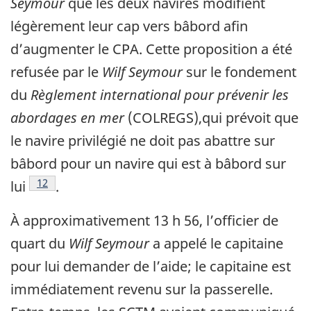
Seymour
que les deux navires modifient
légèrement leur cap vers bâbord afin
d’augmenter le CPA. Cette proposition a été
refusée par le
Wilf Seymour
sur le fondement
du
Règlement international pour prévenir les
abordages en mer
(COLREGS),qui prévoit que
le navire privilégié ne doit pas abattre sur
bâbord pour un navire qui est à bâbord sur
Note de bas de page
12
lui
.
À approximativement 13 h 56, l’officier de
quart du
Wilf Seymour
a appelé le capitaine
pour lui demander de l’aide; le capitaine est
immédiatement revenu sur la passerelle.