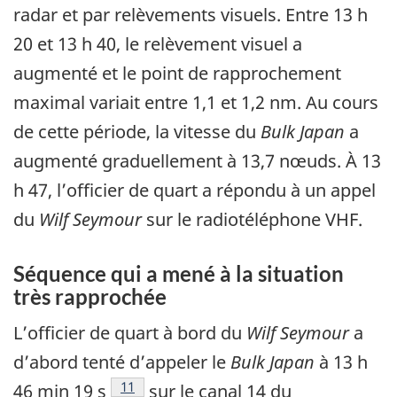
radar et par relèvements visuels. Entre 13 h
20 et 13 h 40, le relèvement visuel a
augmenté et le point de rapprochement
maximal variait entre 1,1 et 1,2 nm. Au cours
de cette période, la vitesse du
Bulk Japan
a
augmenté graduellement à 13,7 nœuds. À 13
h 47, l’officier de quart a répondu à un appel
du
Wilf Seymour
sur le radiotéléphone VHF.
Séquence qui a mené à la situation
très rapprochée
L’officier de quart à bord du
Wilf Seymour
a
d’abord tenté d’appeler le
Bulk Japan
à 13 h
Note de bas de page
11
46 min 19 s
sur le canal 14 du