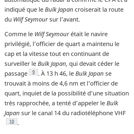
indiqué que le
Bulk Japan
croiserait la route
du
Wilf Seymour
sur l’avant.
Comme le
Wilf Seymour
était le navire
privilégié, l’officier de quart a maintenu le
cap et la vitesse tout en continuant de
surveiller le
Bulk Japan,
qui devait céder le
Note de bas de page
9
passage
. À 13 h 46, le
Bulk Japan
se
trouvait à moins de 4,6 nm et l’officier de
quart, inquiet de la possibilité d’une situation
très rapprochée, a tenté d’appeler le
Bulk
Japan
sur le canal 14 du radiotéléphone VHF
Note de bas de page
10
.