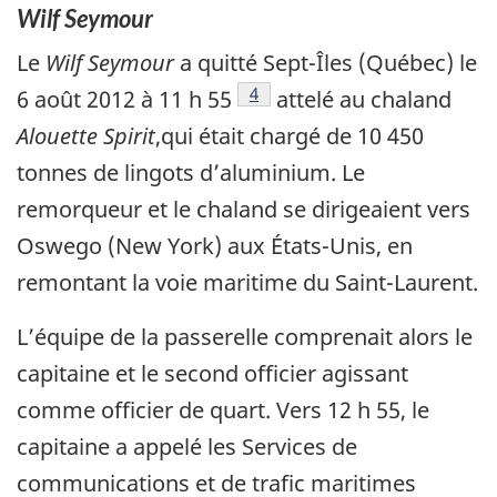
Wilf Seymour
Le
Wilf Seymour
a quitté Sept-Îles (Québec) le
Note de bas de page
4
6 août 2012 à 11 h 55
attelé au chaland
Alouette Spirit
,qui était chargé de 10 450
tonnes de lingots d’aluminium. Le
remorqueur et le chaland se dirigeaient vers
Oswego (New York) aux États-Unis, en
remontant la voie maritime du Saint-Laurent.
L’équipe de la passerelle comprenait alors le
capitaine et le second officier agissant
comme officier de quart. Vers 12 h 55, le
capitaine a appelé les Services de
communications et de trafic maritimes