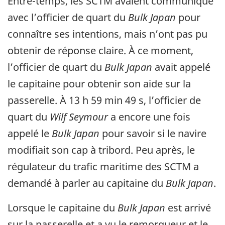
Entre-temps, les SCTM avaient communiqué
avec l’officier de quart du
Bulk Japan
pour
connaître ses intentions, mais n’ont pas pu
obtenir de réponse claire. À ce moment,
l’officier de quart du
Bulk Japan
avait appelé
le capitaine pour obtenir son aide sur la
passerelle. À 13 h 59 min 49 s, l’officier de
quart du
Wilf Seymour
a encore une fois
appelé le
Bulk Japan
pour savoir si le navire
modifiait son cap à tribord. Peu après, le
régulateur du trafic maritime des SCTM a
demandé à parler au capitaine du
Bulk Japan
.
Lorsque le capitaine du
Bulk Japan
est arrivé
sur la passerelle et a vu le remorqueur et le