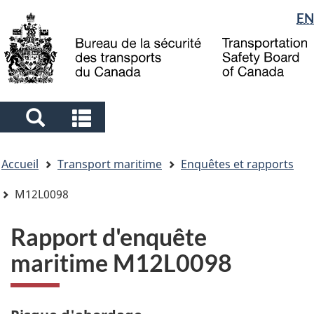
Sélection
EN
Skip
Skip
Passer
to
to
à
de
main
"About
la
la
content
government"
version
langue
HTML
simplifiée
Search
Search
and
and
Vous
menus
menus
Accueil
Transport maritime
Enquêtes et rapports
êtes
ici
M12L0098
Rapport d'enquête
maritime M12L0098