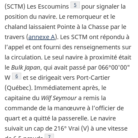
Note de bas de page
5
(SCTM) Les Escoumins
pour signaler la
position du navire. Le remorqueur et le
chaland laissaient Pointe à la Chasse par le
travers (
annexe A
). Les SCTM ont répondu à
l’appel et ont fourni des renseignements sur
la circulation. Le seul navire à proximité était
le
Bulk Japan
, qui avait passé par 066°00'00"
Note de bas de page
6
W
et se dirigeait vers Port-Cartier
(Québec). Immédiatement après, le
capitaine du
Wilf Seymour
a remis la
commande de la manœuvre à l’officier de
quart et a quitté la passerelle. Le navire
suivait un cap de 216° Vrai (V) à une vitesse
Note de bas de page
7