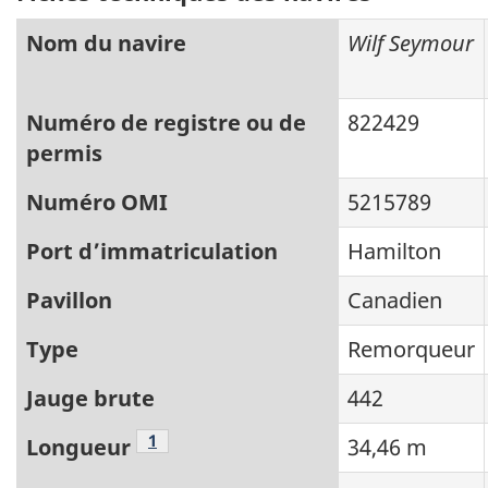
Nom du navire
Wilf Seymour
Numéro de registre ou de
822429
permis
Numéro OMI
5215789
Port d’immatriculation
Hamilton
Pavillon
Canadien
Type
Remorqueur
Jauge brute
442
Note de bas de page
1
Longueur
34,46 m