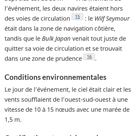
l’événement, les deux navires étaient hors
Note de bas de page
15
des voies de circulation
: le
Wilf Seymour
était dans la zone de navigation côtière,
tandis que le
Bulk Japan
venait tout juste de
quitter sa voie de circulation et se trouvait
Note de bas de page
16
dans une zone de prudence
.
Conditions environnementales
Le jour de l’événement, le ciel était clair et les
vents soufflaient de l’ouest-sud-ouest à une
vitesse de 10 à 15 nœuds avec une marée de
1,5 m.