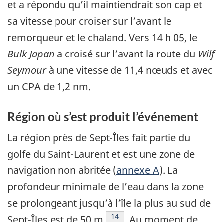
et a répondu qu’il maintiendrait son cap et
sa vitesse pour croiser sur l’avant le
remorqueur et le chaland. Vers 14 h 05, le
Bulk Japan
a croisé sur l’avant la route du
Wilf
Seymour
à une vitesse de 11,4 nœuds et avec
un CPA de 1,2 nm.
Région où s’est produit l’événement
La région près de Sept-Îles fait partie du
golfe du Saint-Laurent et est une zone de
navigation non abritée (
annexe A
). La
profondeur minimale de l’eau dans la zone
se prolongeant jusqu’à l’île la plus au sud de
Note de bas de page
14
Sept-Îles est de 50 m
. Au moment de