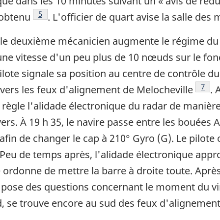
que dans les 10 minutes suivant un « avis de ré
Note de bas de page
5
obtenu
. L'officier de quart avise la salle des
 le deuxième mécanicien augmente le régime du m
 une vitesse d'un peu plus de 10 nœuds sur le fon
 pilote signale sa position au centre de contrôle du
Note 
7
 vers les feux d'alignement de Melocheville
. 
te règle l'alidade électronique du radar de manièr
avers. À 19 h 35, le navire passe entre les bouées 
afin de changer le cap à 210° Gyro (G). Le pilote 
 Peu de temps après, l'alidade électronique appro
e ordonne de mettre la barre à droite toute. Après 
ne pose des questions concernant le moment du vir
rd, se trouve encore au sud des feux d'alignement