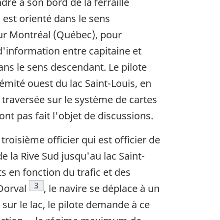
re à son bord de la ferraille
 est orienté dans le sens
our Montréal (Québec), pour
d'information entre capitaine et
dans le sens descendant. Le pilote
rémité ouest du lac Saint-Louis, en
e traversée sur le système de cartes
ont pas fait l'objet de discussions.
oisième officier qui est officier de
e la Rive Sud jusqu'au lac Saint-
s en fonction du trafic et des
Note de bas de page
3
Dorval
, le navire se déplace à un
 sur le lac, le pilote demande à ce