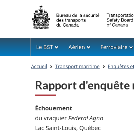
Sélection
de
la
langue
Menu
Le BST
Aérien
Ferroviaire
Vous
Accueil
Transport maritime
Enquêtes e
êtes
ici
Rapport d'enquête
Échouement
du vraquier
Federal Agno
Lac Saint-Louis, Québec