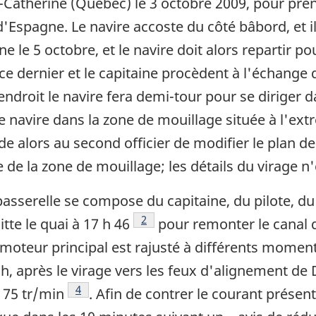
-Catherine (Québec) le 3 octobre 2009, pour prend
'Espagne. Le navire accoste du côté bâbord, et il
 le 5 octobre, et le navire doit alors repartir p
 ce dernier et le capitaine procèdent à l'échange 
endroit le navire fera demi-tour pour se diriger 
e navire dans la zone de mouillage située à l'ext
de alors au second officier de modifier le plan d
 de la zone de mouillage; les détails du virage n'
serelle se compose du capitaine, du pilote, du tr
Note de bas de page
2
itte le quai à 17 h 46
pour remonter le canal d
u moteur principal est rajusté à différents moment
h, après le virage vers les feux d'alignement de 
Note de bas de page
4
75 tr/min
. Afin de contrer le courant présent