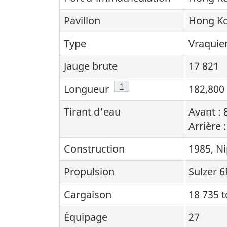
Pavillon
Hong Ko
Type
Vraquie
Jauge brute
17 821
Note de bas de page
1
Longueur
182,800
Tirant d'eau
Avant : 
Arrière 
Construction
1985, N
Propulsion
Sulzer 6
Cargaison
18 735 t
Équipage
27