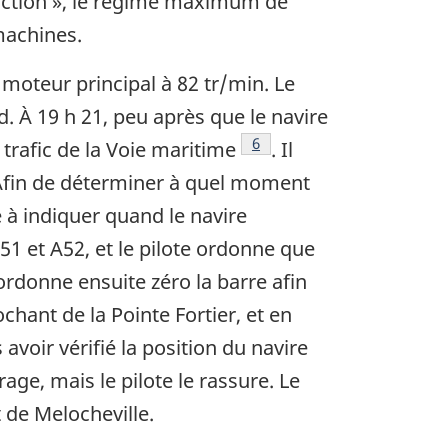
duction », le régime maximum de
 machines.
oteur principal à 82 tr/min. Le
d. À 19 h 21, peu après que le navire
Note de bas de page
6
 trafic de la Voie maritime
. Il
de bas de page
Afin de déterminer à quel moment
e à indiquer quand le navire
A51 et A52, et le pilote ordonne que
ordonne ensuite zéro la barre afin
chant de la Pointe Fortier, et en
avoir vérifié la position du navire
age, mais le pilote le rassure. Le
 de Melocheville.