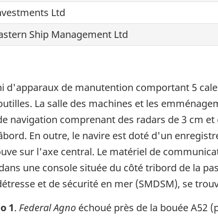
Investments Ltd
astern Ship Management Ltd
i d'apparaux de manutention comportant 5 cales
outilles. La salle des machines et les emménageme
 de navigation comprenant des radars de 3 cm et
âbord. En outre, le navire est doté d'un enregist
uve sur l'axe central. Le matériel de communicat
ans une console située du côté tribord de la pass
resse et de sécurité en mer (SMDSM), se trouve 
o 1
.
Federal Agno
échoué près de la bouée A52 (