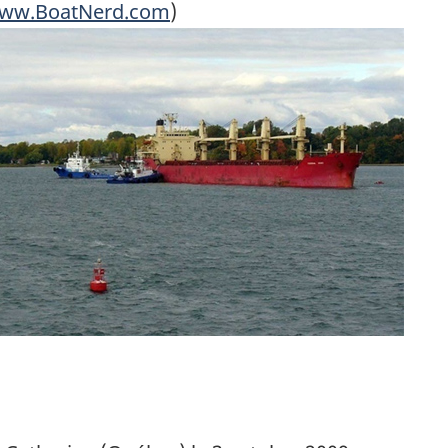
ww.BoatNerd.com
)
ge