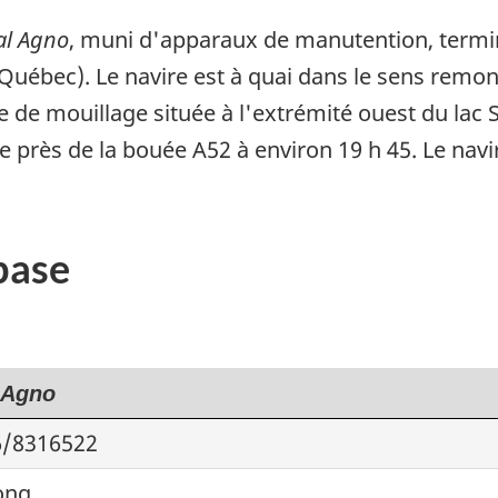
al Agno
, muni d'apparaux de manutention, term
uébec). Le navire est à quai dans le sens remont
e de mouillage située à l'extrémité ouest du lac 
ue près de la bouée A52 à environ 19 h 45. Le navir
base
 Agno
6/8316522
ong