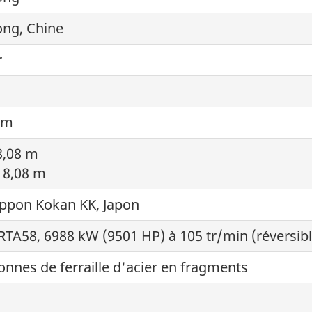
ng, Chine
r
 m
8,08 m
: 8,08 m
ippon Kokan KK, Japon
RTA58, 6988 kW (9501 HP) à 105 tr/min (réversible
onnes de ferraille d'acier en fragments