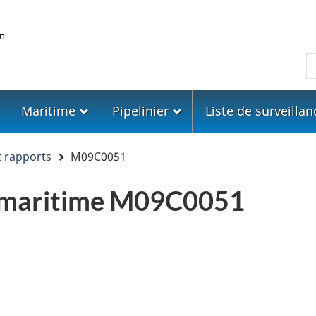
Skip
Skip
Passer
to
to
à
main
"About
la
R
content
government"
version
HTML
simplifiée
Maritime
Pipelinier
Liste de surveillan
t rapports
M09C0051
 maritime M09C0051