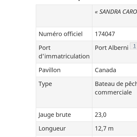
« SANDRA CARO
Numéro officiel
174047
N
1
Port
Port Alberni
d'immatriculation
Pavillon
Canada
Type
Bateau de pêc
commerciale
Jauge brute
23,0
Longueur
12,7 m