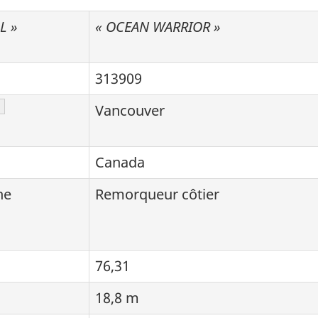
L »
« OCEAN WARRIOR »
313909
ote de bas de page
Vancouver
Canada
he
Remorqueur côtier
76,31
18,8 m