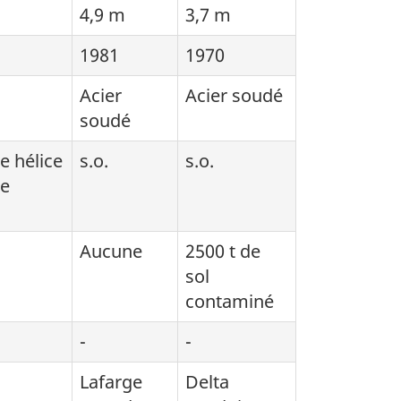
4,9 m
3,7 m
1981
1970
Acier
Acier soudé
soudé
e hélice
s.o.
s.o.
xe
Aucune
2500 t de
sol
contaminé
-
-
Lafarge
Delta