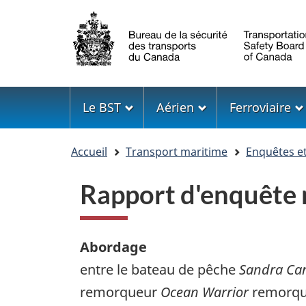
Sélection
de
la
langue
Menu
Le BST
Aérien
Ferroviaire
Vous
Accueil
Transport maritime
Enquêtes e
êtes
ici
Rapport d'enquêt
Abordage
entre le bateau de pêche
Sandra Car
remorqueur
Ocean Warrior
remorqu