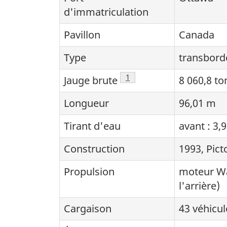
d'immatriculation
Pavillon
Canada
Type
transbord
Note de bas de page
1
Jauge brute
8 060,8 t
Longueur
96,01 m
Tirant d'eau
avant : 3,
Construction
1993, Pict
Propulsion
moteur Wär
l'arrière)
Cargaison
43 véhicu