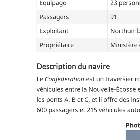
Équipage
23 person
Passagers
91
Exploitant
Northumbe
Propriétaire
Ministère
Description du navire
Le
Confederation
est un traversier r
véhicules entre la Nouvelle-Écosse et
les ponts A, B et C, et il offre des 
600 passagers et 215 véhicules auto
Phot
Ima