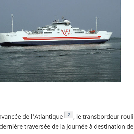
Note de bas de page
2
 avancée de l'Atlantique
, le transbordeur roul
ernière traversée de la journée à destination de 