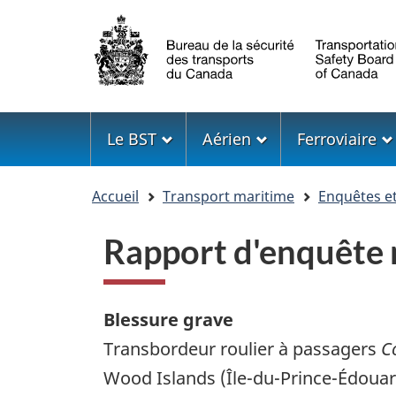
Sélection
de
la
langue
Menu
Le BST
Aérien
Ferroviaire
Vous
Accueil
Transport maritime
Enquêtes e
êtes
ici
Rapport d'enquêt
Blessure grave
Transbordeur roulier à passagers
C
Wood Islands (Île-du-Prince-Édouar