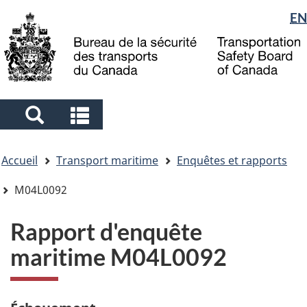
Sélection
EN
Skip
Skip
Passer
to
to
à
de
main
"About
la
la
content
government"
version
langue
HTML
simplifiée
Search
Search
and
and
Vous
menus
menus
Accueil
Transport maritime
Enquêtes et rapports
êtes
ici
M04L0092
Rapport d'enquête
maritime M04L0092