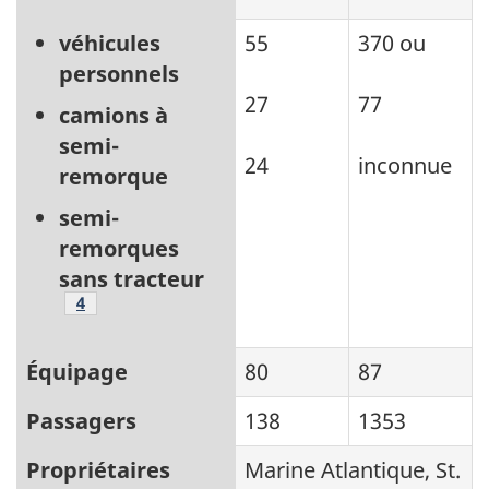
véhicules
55
370 ou
personnels
27
77
camions à
semi-
24
inconnue
remorque
semi-
remorques
sans tracteur
Note de bas de page
4
Équipage
80
87
Passagers
138
1353
Propriétaires
Marine Atlantique, St.