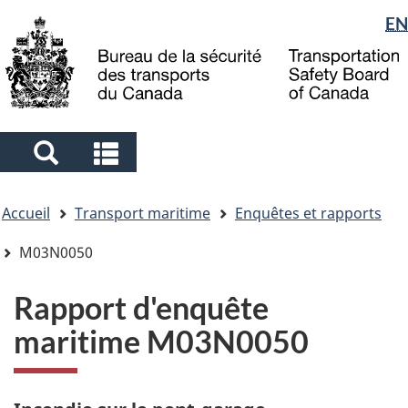
Sélection
EN
Skip
Skip
Passer
to
to
à
de
main
"About
la
la
content
government"
version
langue
HTML
simplifiée
Search
Search
and
and
Vous
menus
menus
Accueil
Transport maritime
Enquêtes et rapports
êtes
ici
M03N0050
Rapport d'enquête
maritime M03N0050