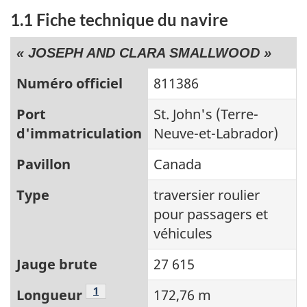
1.1 Fiche technique du navire
« JOSEPH AND CLARA SMALLWOOD »
Numéro officiel
811386
Port
St. John's (Terre-
d'immatriculation
Neuve-et-Labrador)
Pavillon
Canada
Type
traversier roulier
pour passagers et
véhicules
Jauge brute
27 615
Note de bas de page
1
Longueur
172,76 m