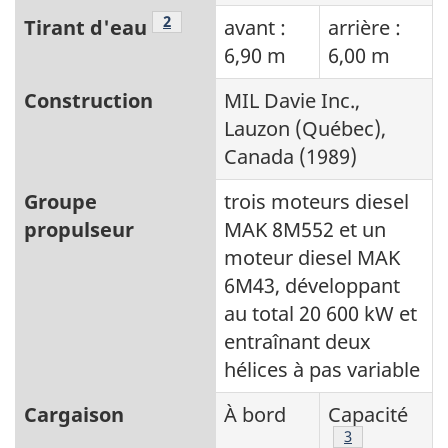
Note de bas de page
2
Tirant d'eau
avant :
arrière :
6,90 m
6,00 m
Construction
MIL Davie Inc.,
Lauzon (Québec),
Canada (1989)
Groupe
trois moteurs diesel
propulseur
MAK 8M552 et un
moteur diesel MAK
6M43, développant
au total 20 600 kW et
entraînant deux
hélices à pas variable
Cargaison
À bord
Capacité
Note de bas de
3