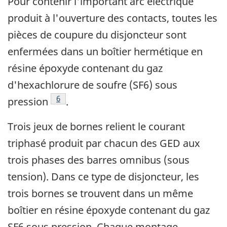
Pour contenir l'important arc électrique
produit à l'ouverture des contacts, toutes les
pièces de coupure du disjoncteur sont
enfermées dans un boîtier hermétique en
résine époxyde contenant du gaz
d'hexachlorure de soufre (SF6) sous
Note de bas de page
6
pression
.
Trois jeux de bornes relient le courant
triphasé produit par chacun des GED aux
trois phases des barres omnibus (sous
tension). Dans ce type de disjoncteur, les
trois bornes se trouvent dans un même
boîtier en résine époxyde contenant du gaz
SF6 sous pression. Chaque montage