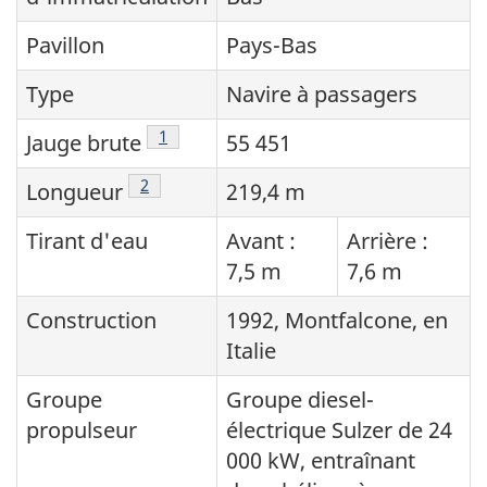
Pavillon
Pays-Bas
Type
Navire à passagers
Note de bas de page
1
Jauge brute
55 451
Note de bas de page
2
Longueur
219,4 m
Tirant d'eau
Avant :
Arrière :
7,5 m
7,6 m
Construction
1992, Montfalcone, en
Italie
Groupe
Groupe diesel-
propulseur
électrique Sulzer de 24
000 kW, entraînant