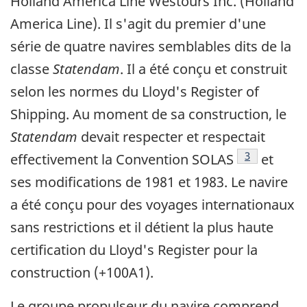
Holland America Line Westours Inc. (Holland
America Line). Il s'agit du premier d'une
série de quatre navires semblables dits de la
classe
Statendam
. Il a été conçu et construit
selon les normes du Lloyd's Register of
Shipping. Au moment de sa construction, le
Statendam
devait respecter et respectait
Note de bas 
3
effectivement la Convention SOLAS
et
ses modifications de 1981 et 1983. Le navire
a été conçu pour des voyages internationaux
sans restrictions et il détient la plus haute
certification du Lloyd's Register pour la
construction (+100A1).
Le groupe propulseur du navire comprend