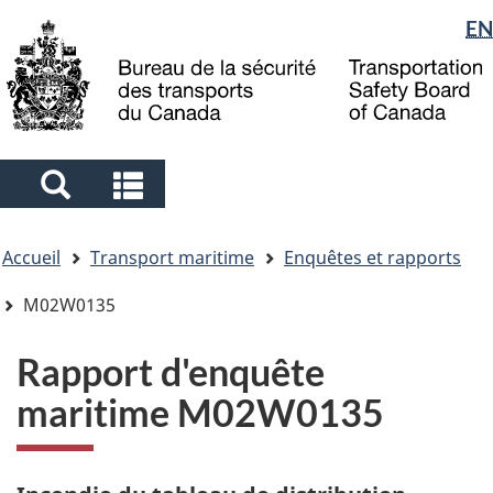
Sélection
EN
Skip
Skip
Passer
to
to
à
de
main
"About
la
la
content
government"
version
langue
HTML
simplifiée
Search
Search
and
and
Vous
menus
menus
Accueil
Transport maritime
Enquêtes et rapports
êtes
ici
M02W0135
Rapport d'enquête
maritime M02W0135